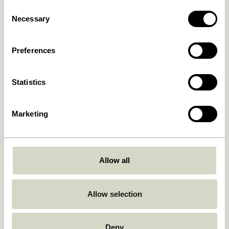
Consent
Necessary
Selection
Merge Tables de chevet
Amare Plateau/Plat à servir
Naturel
Bleu claire/Orange (set de 2)
1.799,00
kr.
559,00
kr.
Preferences
Ajouter au panier
Ajouter au panier
Statistics
-30%
Marketing
Allow all
Vault Table d’appoint/Boîte
Appeal Tables de chevet
Allow selection
de rangement Gris/Jaune
Naturel
2.549,00
kr.
1.299,00
kr.
909,30
kr.
Deny