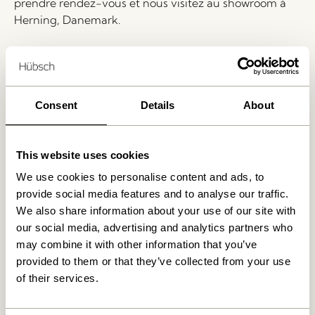
prendre rendez-vous et nous visitez au showroom à
Herning, Danemark.
Livraison 1-4 jours ouvrables
Retour 30 jours
Livraison gratuite à partir de
499 DKK
*
Consent
Details
About
This website uses cookies
Produits similaires
We use cookies to personalise content and ads, to
provide social media features and to analyse our traffic.
We also share information about your use of our site with
our social media, advertising and analytics partners who
may combine it with other information that you’ve
provided to them or that they’ve collected from your use
of their services.