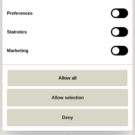
Ajouter au panier
Ajouter au panier
Preferences
Statistics
Marketing
Laundromat Panier à linge
Current Panier Naturel/Noir
Allow all
Carré Bleu/Naturel (set de
669,00
kr.
2)
619,00
kr.
Allow selection
Ajouter au panier
Ajouter au panier
Deny