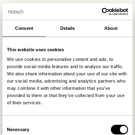
Livraison gratuite à partir de
499 DKK
*
Consent
Details
About
Produits similaires
This website uses cookies
We use cookies to personalise content and ads, to
provide social media features and to analyse our traffic.
We also share information about your use of our site with
our social media, advertising and analytics partners who
may combine it with other information that you’ve
provided to them or that they’ve collected from your use
of their services.
Pine Paniers
Cheery Paniers Naturel (set
Naturel/ Multicoloré (set de
de 2)
2)
999,00
kr.
Consent
1.249,00
kr.
Necessary
Selection