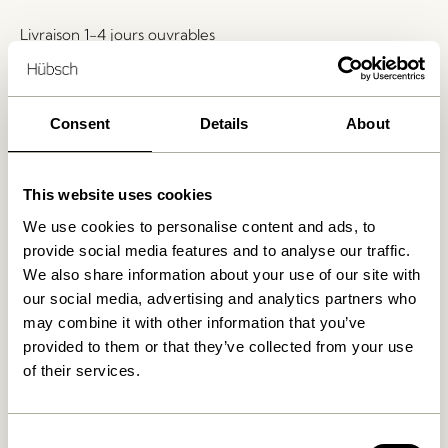
Livraison 1-4 jours ouvrables
Retour 30 jours
Livraison gratuite à partir de
499 DKK
*
Consent
Details
About
Produits similaires
This website uses cookies
We use cookies to personalise content and ads, to
provide social media features and to analyse our traffic.
We also share information about your use of our site with
our social media, advertising and analytics partners who
may combine it with other information that you’ve
provided to them or that they’ve collected from your use
of their services.
Consent
Hide Boîte de rangement
Gap Tablette Naturel