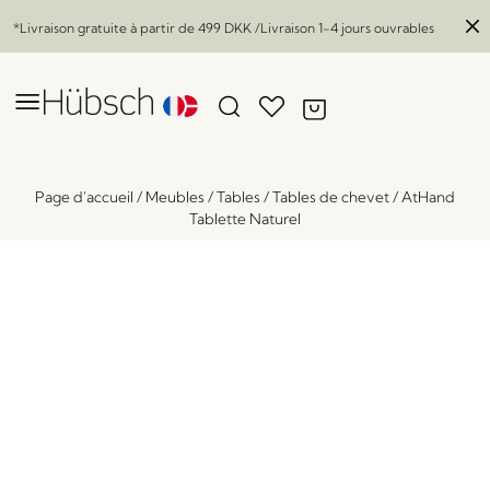
*Livraison gratuite à partir de
499 DKK
/Livraison 1-4 jours ouvrables
Page d'accueil
/
Meubles
/
Tables
/
Tables de chevet
/
AtHand
Tablette Naturel