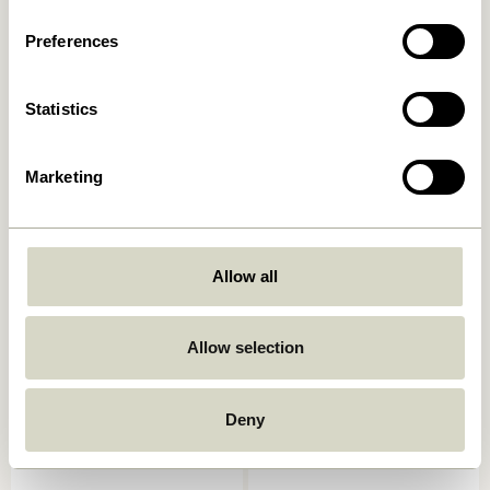
Preferences
Statistics
Marketing
Laundromat Panier à linge
Current Panier Naturel/Noir
Allow all
Carré Bleu/Naturel (set de
669,00
kr.
2)
619,00
kr.
Allow selection
Ajouter au panier
Ajouter au panier
Deny