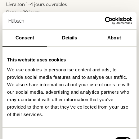
Livraison 1-4 jours ouvrables
Retour 30 jours
Livraison gratuite à partir de
499 DKK
*
Consent
Details
About
Produits similaires
This website uses cookies
We use cookies to personalise content and ads, to
provide social media features and to analyse our traffic.
We also share information about your use of our site with
our social media, advertising and analytics partners who
may combine it with other information that you’ve
provided to them or that they’ve collected from your use
of their services.
Hock Chaises de salle à
Kanso Organiseur de bureau
Consent
manger Naturel/Vert
Jaune