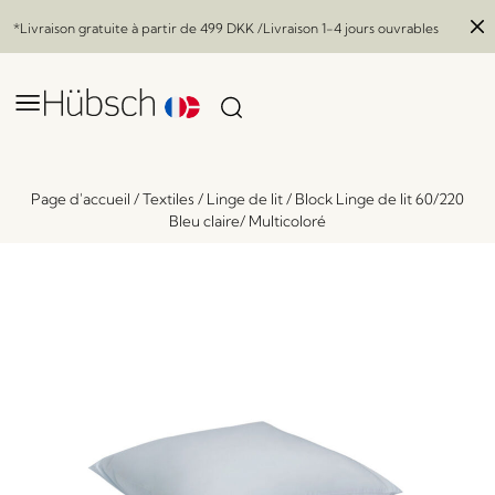
*Livraison gratuite à partir de
499 DKK
/Livraison 1-4 jours ouvrables
Page d'accueil
/
Textiles
/
Linge de lit
/
Block Linge de lit 60/220
Bleu claire/ Multicoloré