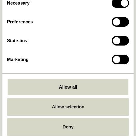
Necessary
Selection
1.799,00
kr.
309,00
kr.
Ajouter au panier
Ajouter au panier
Preferences
Statistics
Marketing
Allow all
Sui Carafe Bubbles
Aki Linge de lit 80/220
Transparent
Bleu/Jaune
199,00
kr.
Allow selection
699,00
kr.
Ajouter au panier
Ajouter au panier
Deny
-20%