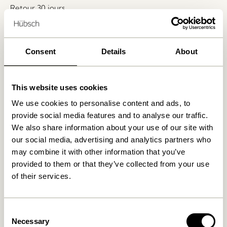
Retour 30 jours
Livraison gratuite à partir de
499 DKK
*
Consent
Details
About
Produits similaires
This website uses cookies
We use cookies to personalise content and ads, to
NOUVEAUTÉ
provide social media features and to analyse our traffic.
We also share information about your use of our site with
our social media, advertising and analytics partners who
may combine it with other information that you’ve
provided to them or that they’ve collected from your use
of their services.
Mush Lampe de table Mini
Tower Lampe de table
Laiton
Rouge
Consent
1.399,00
kr.
Necessary
Selection