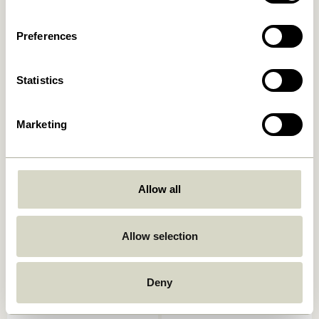
1.099,00
kr.
Ajouter au panier
Ajouter au panier
Preferences
Statistics
Marketing
Allow all
Book Lampe de table
Mush Lampe de table Mini
Sable Clair
749,00
kr.
1.399,00
kr.
Allow selection
Ajouter au panier
Ajouter au panier
Deny