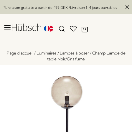
*Livraison gratuite à partir de
499 DKK
/Livraison 1-4 jours ouvrables
Page d'accueil
/
Luminaires
/
Lampes à poser
/
Champ Lampe de
table Noir/Gris fumé