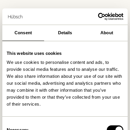
Livraison 1-4 jours ouvrables
Retour 30 jours
Livraison gratuite à partir de
499 DKK
*
Consent
Details
About
This website uses cookies
Produits similaires
We use cookies to personalise content and ads, to
provide social media features and to analyse our traffic.
We also share information about your use of our site with
our social media, advertising and analytics partners who
may combine it with other information that you’ve
provided to them or that they’ve collected from your use
of their services.
Consent
Necessary