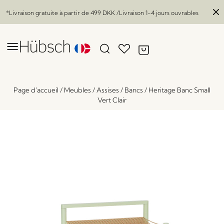
*Livraison gratuite à partir de
499 DKK
/Livraison 1-4 jours ouvrables
Page d'accueil
/
Meubles
/
Assises
/
Bancs
/
Heritage Banc Small
Vert Clair