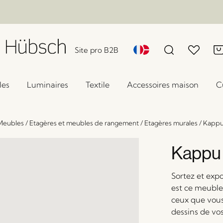
Site pro B2B
les
Luminaires
Textile
Accessoires maison
C
Meubles
/
Etagères et meubles de rangement
/
Etagères murales
/
Kappu
Kappu 
Sortez et expo
est ce meuble
ceux que vous 
dessins de vos