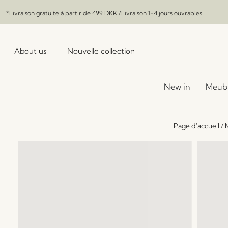
*Livraison gratuite à partir de
499 DKK
/Livraison 1-4 jours ouvrables
About us
Nouvelle collection
New in
Meub
Page d'accueil
/