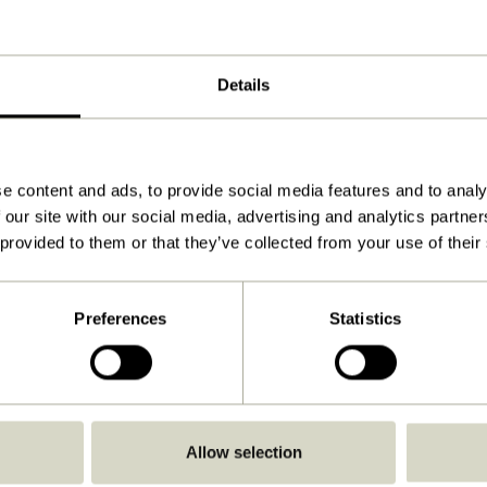
Naturel
40x15xh100cm
Details
10.000
3
e content and ads, to provide social media features and to analy
18
 our site with our social media, advertising and analytics partn
 provided to them or that they’ve collected from your use of their
Non
Voir les instructions
Preferences
Statistics
À l'intérieur
Allow selection