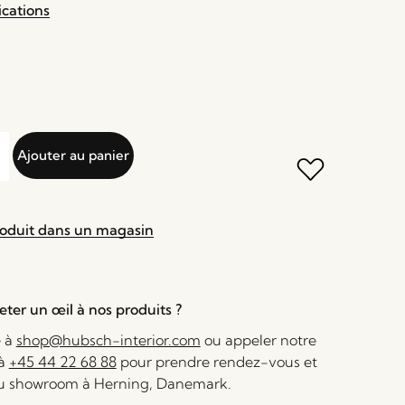
ications
Ajouter au panier
roduit dans un magasin
ter un œil à nos produits ?
e à
shop@hubsch-interior.com
ou appeler notre
 à
+45 44 22 68 88
pour prendre rendez-vous et
au showroom à Herning, Danemark.