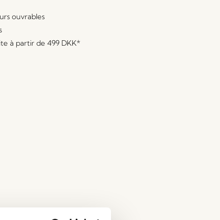
ours ouvrables
s
ite à partir de
499 DKK
*