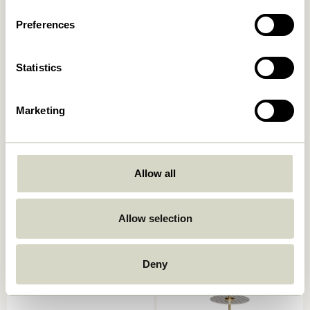
Preferences
-30%
Statistics
Marketing
Amare Bol Small Maroon
Amare Assiette Creuse
Marron
Allow all
149,00
kr.
149,00
kr.
104,30
kr.
Ajouter au panier
Ajouter au panier
Allow selection
-40%
Deny