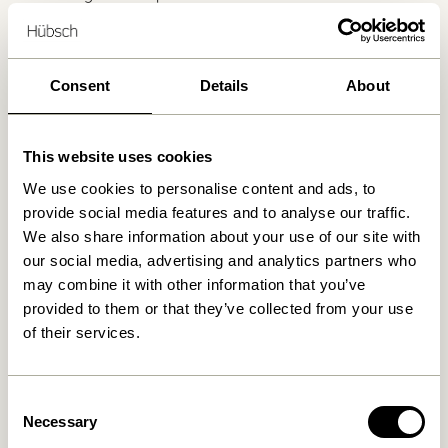
Consent
Details
About
Produits similaires
This website uses cookies
We use cookies to personalise content and ads, to
provide social media features and to analyse our traffic.
We also share information about your use of our site with
our social media, advertising and analytics partners who
may combine it with other information that you’ve
provided to them or that they’ve collected from your use
of their services.
Clea Bol Large
Play Porte-rouleau de
cuisine Gris/Jaune
469,00
kr.
Consent
469,00
kr.
Necessary
Selection
Ajouter au panier
Ajouter au panier