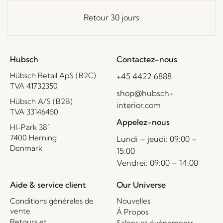
Retour 30 jours
Hübsch
Contactez-nous
Hübsch Retail ApS (B2C)
+45 4422 6888
TVA 41732350
shop@hubsch-
Hübsch A/S (B2B)
interior.com
TVA 33146450
Appelez-nous
HI-Park 381
7400 Herning
Lundi – jeudi: 09:00 –
Denmark
15:00
Vendrei: 09:00 – 14:00
Aide & service client
Our Universe
Conditions générales de
Nouvelles
vente
Á Propos
Retours et
Salons et événements