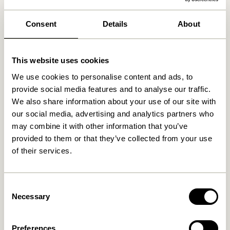
Produits similaires
Consent
Details
About
This website uses cookies
We use cookies to personalise content and ads, to
provide social media features and to analyse our traffic.
We also share information about your use of our site with
our social media, advertising and analytics partners who
may combine it with other information that you’ve
provided to them or that they’ve collected from your use
of their services.
Nami Crochet Jaune
Entre Crochet Small Naturel
169,00
kr.
36,00
kr.
Consent
Ajouter au panier
Ajouter au panier
Necessary
Selection
Preferences