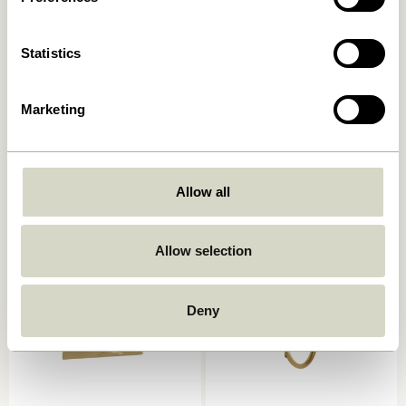
Statistics
Marketing
Spot Crochets Multicoloré
Double Crochet/Porte-
(set de 3)
revues Rouge
359,00
kr.
419,00
kr.
Allow all
Ajouter au panier
Ajouter au panier
Allow selection
Deny