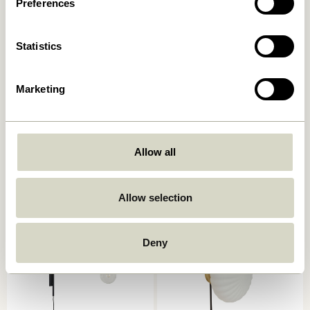
Preferences
Statistics
Marketing
Cover Lampe murale Noir
Arte Lampe murale
Bleu/Sable
Allow all
859,00
kr.
829,00
kr.
Ajouter au panier
Ajouter au panier
Allow selection
Deny