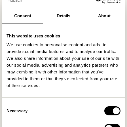
Consent
Details
About
Voulez-vous jeter un œil à nos produits ?
Veuillez écrire à
shop@hubsch-interior.com
ou
appeler notre service client à
+45 44 22 68 88
pour
This website uses cookies
prendre rendez-vous et nous visitez au showroom à
We use cookies to personalise content and ads, to
Herning, Danemark.
provide social media features and to analyse our traffic.
We also share information about your use of our site with
Livraison 1-4 jours ouvrables
our social media, advertising and analytics partners who
may combine it with other information that you’ve
Retour 30 jours
provided to them or that they’ve collected from your use
Livraison gratuite à partir de
499 DKK
*
of their services.
Consent
Produits similaires
Necessary
Selection