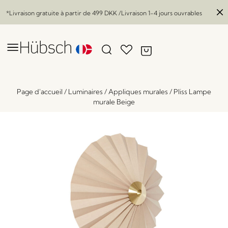
*Livraison gratuite à partir de
499 DKK
/Livraison 1-4 jours ouvrables
Page d'accueil
/
Luminaires
/
Appliques murales
/
Pliss Lampe
murale Beige