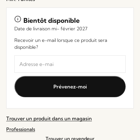
Bientôt disponible
Date de livraison mi- février 2027
Recevoir un e-mail lorsque ce produit sera
disponible?
Entrez
votre
adresse
e-
Prévenez-moi
mail
pour
rejoindre
la
Trouver un produit dans un magasin
liste
d'attente
Professionals
pour
Trouver un revendeur