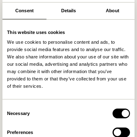
Produits similaires
Consent
Details
About
This website uses cookies
We use cookies to personalise content and ads, to
provide social media features and to analyse our traffic.
We also share information about your use of our site with
our social media, advertising and analytics partners who
may combine it with other information that you’ve
provided to them or that they’ve collected from your use
of their services.
Remi Pendule Bleu/Beige
Tube Pendule Small
1.249,00
kr.
829,00
kr.
Consent
Ajouter au panier
Ajouter au panier
Necessary
Selection
Preferences