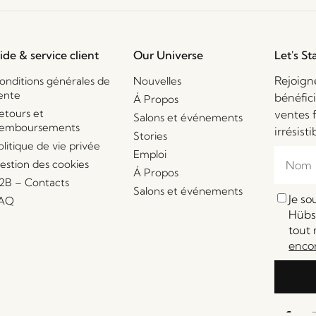
ide & service client
Our Universe
Let's St
Rejoign
onditions générales de
Nouvelles
ente
bénéfic
Á Propos
etours et
ventes 
Salons et événements
emboursements
irrésisti
Stories
olitique de vie privée
Emploi
estion des cookies
Á Propos
2B – Contacts
Salons et événements
Je s
AQ
Hübsc
tout 
enco