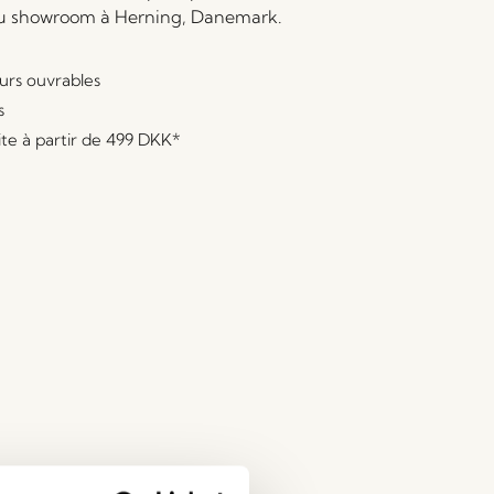
au showroom à Herning, Danemark.
ours ouvrables
s
ite à partir de
499 DKK
*