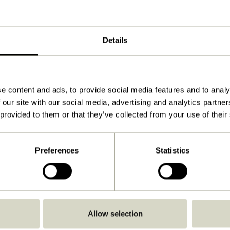
25x16xh6, 32x20xh9, 38x24xh13cm
5.700
Details
Voir les instructions
À l'intérieur
e content and ads, to provide social media features and to analy
 our site with our social media, advertising and analytics partn
 provided to them or that they’ve collected from your use of their
Preferences
Statistics
Allow selection