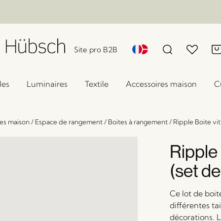
Site pro B2B
les
Luminaires
Textile
Accessoires maison
C
es maison
/
Espace de rangement
/
Boites à rangement
/
Ripple Boite vit
Ripple 
(set de
Ce lot de boit
différentes ta
décorations. 