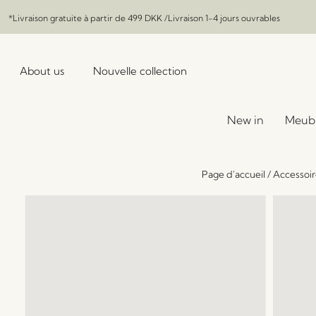
*Livraison gratuite à partir de
499 DKK
/Livraison 1-4 jours ouvrables
About us
Nouvelle collection
New in
Meub
Page d'accueil
/
Accessoir