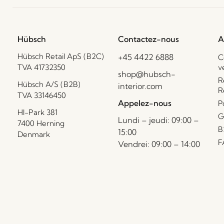
Hübsch
Contactez-nous
A
Hübsch Retail ApS (B2C)
+45 4422 6888
C
TVA 41732350
v
shop@hubsch-
R
Hübsch A/S (B2B)
interior.com
R
TVA 33146450
Appelez-nous
P
HI-Park 381
G
Lundi – jeudi: 09:00 –
7400 Herning
B
15:00
Denmark
F
Vendrei: 09:00 – 14:00