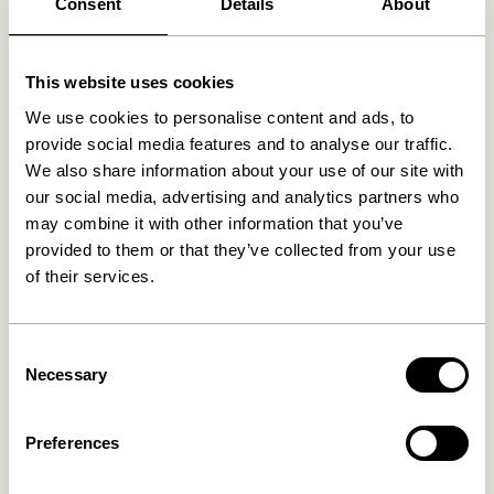
Consent
Details
About
NOUVEAUTÉ
This website uses cookies
We use cookies to personalise content and ads, to
provide social media features and to analyse our traffic.
We also share information about your use of our site with
our social media, advertising and analytics partners who
may combine it with other information that you’ve
Mush Lampe de table Mini
Tower Lampe de table
Laiton
Rouge
provided to them or that they’ve collected from your use
1.399,00
kr.
of their services.
1.099,00
kr.
Ajouter au panier
Ajouter au panier
Consent
Necessary
Selection
Preferences