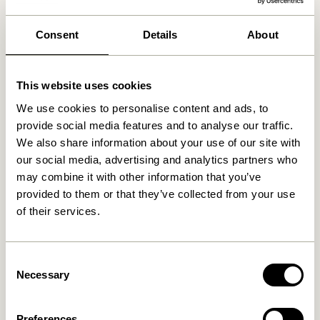
Consent
Details
About
Produits similaires
This website uses cookies
We use cookies to personalise content and ads, to
provide social media features and to analyse our traffic.
We also share information about your use of our site with
our social media, advertising and analytics partners who
may combine it with other information that you’ve
provided to them or that they’ve collected from your use
of their services.
Motif Table basse
Four Table basse Naturel
Multicoloré
(set de 2)
4.599,00
kr.
3.049,00
kr.
Consent
Necessary
Selection
Ajouter au panier
Ajouter au panier
Preferences