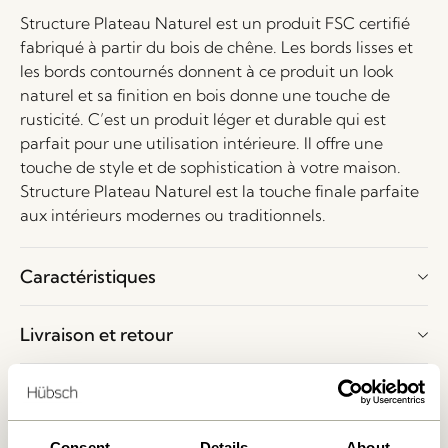
Structure Plateau Naturel est un produit FSC certifié
fabriqué à partir du bois de chêne. Les bords lisses et
les bords contournés donnent à ce produit un look
naturel et sa finition en bois donne une touche de
rusticité. C’est un produit léger et durable qui est
parfait pour une utilisation intérieure. Il offre une
touche de style et de sophistication à votre maison.
Structure Plateau Naturel est la touche finale parfaite
aux intérieurs modernes ou traditionnels.
Caractéristiques
Livraison et retour
Voulez-vous jeter un œil à nos produits ?
Veuillez écrire à
shop@hubsch-interior.com
ou
Consent
Details
About