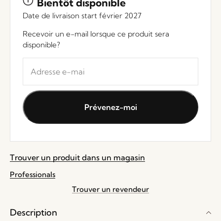
Bientôt disponible
Date de livraison start février 2027
Recevoir un e-mail lorsque ce produit sera
disponible?
Entrez
votre
adresse
e-
Prévenez-moi
mail
pour
rejoindre
la
Trouver un produit dans un magasin
liste
d'attente
Professionals
pour
Trouver un revendeur
ce
produit
Description