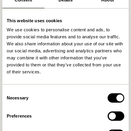
appeler notre service client à
+45 44 22 68 88
pour
prendre rendez-vous et nous visitez au showroom à
Herning, Danemark.
This website uses cookies
We use cookies to personalise content and ads, to
Livraison 1-4 jours ouvrables
provide social media features and to analyse our traffic.
Retour 30 jours
We also share information about your use of our site with
Livraison gratuite à partir de
499 DKK
*
our social media, advertising and analytics partners who
may combine it with other information that you’ve
provided to them or that they’ve collected from your use
of their services.
Produits similaires
Consent
Necessary
Selection
Preferences