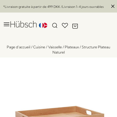
*Livraison gratuite à partir de
499 DKK
/Livraison 1-4 jours ouvrables
Page d'accueil
/
Cuisine
/
Vaisselle
/
Plateaux
/
Structure Plateau
Naturel