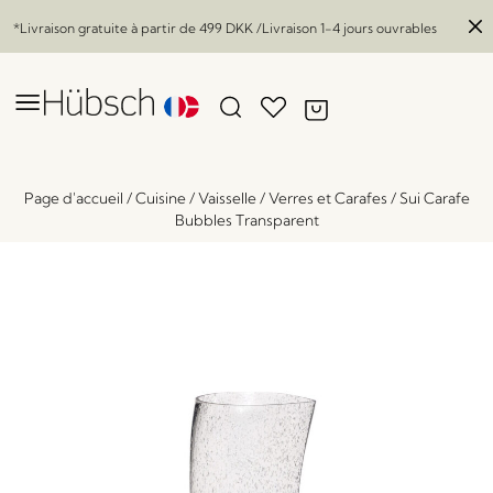
*Livraison gratuite à partir de
499 DKK
/Livraison 1-4 jours ouvrables
Page d'accueil
/
Cuisine
/
Vaisselle
/
Verres et Carafes
/
Sui Carafe
Bubbles Transparent