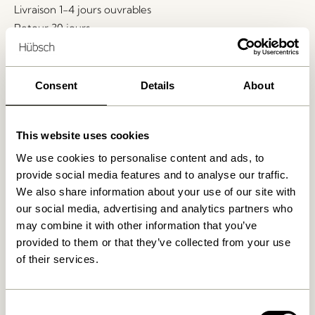
Livraison 1-4 jours ouvrables
Retour 30 jours
Livraison gratuite à partir de
499 DKK
*
Consent
Details
About
Produits similaires
This website uses cookies
We use cookies to personalise content and ads, to
provide social media features and to analyse our traffic.
We also share information about your use of our site with
our social media, advertising and analytics partners who
may combine it with other information that you’ve
provided to them or that they’ve collected from your use
of their services.
Orbit Carafe
Amare Bol Small Maroon
Consent
Transparent/Jaune