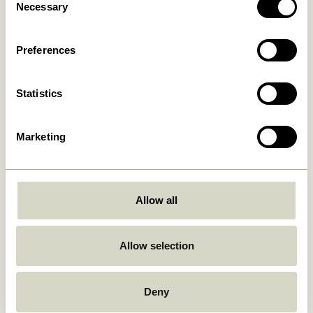
Necessary
149,00
kr.
Selection
309,00
kr.
Ajouter au panier
Ajouter au panier
Preferences
Statistics
Marketing
Allow all
Amare Dessous de plat
Crave Couverts à salade
Small Bleu/Orange (set de 2)
Multicoloré (set de 2)
249,00
kr.
249,00
kr.
Allow selection
Ajouter au panier
Ajouter au panier
Deny