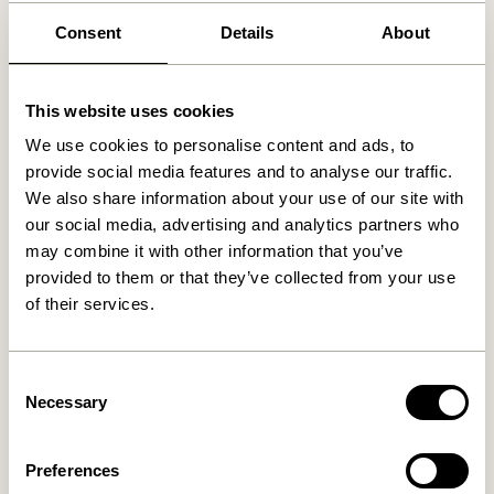
Produits similaires
Consent
Details
About
This website uses cookies
We use cookies to personalise content and ads, to
provide social media features and to analyse our traffic.
We also share information about your use of our site with
our social media, advertising and analytics partners who
may combine it with other information that you’ve
provided to them or that they’ve collected from your use
Cover Lampe murale Noir
Arte Lampe murale
of their services.
Bleu/Sable
859,00
kr.
829,00
kr.
Ajouter au panier
Ajouter au panier
Consent
Necessary
Selection
Preferences