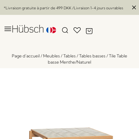
*Livraison gratuite à partir de
499 DKK
/Livraison 1-4 jours ouvrables
Page d'accueil
/
Meubles
/
Tables
/
Tables basses
/
Tile Table
basse Menthe/Naturel