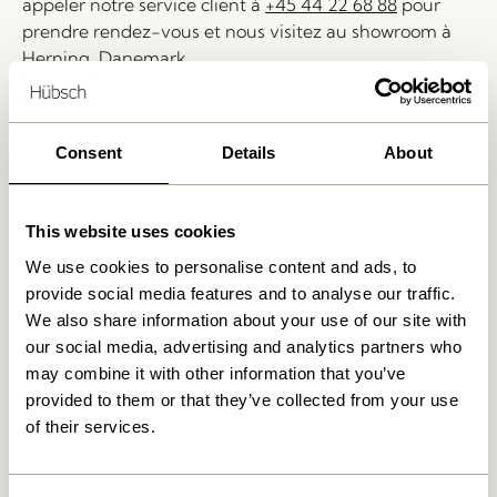
appeler notre service client à
+45 44 22 68 88
pour
prendre rendez-vous et nous visitez au showroom à
Herning, Danemark.
Livraison 1-4 jours ouvrables
Retour 30 jours
Consent
Details
About
Livraison gratuite à partir de
499 DKK
*
This website uses cookies
We use cookies to personalise content and ads, to
Produits similaires
provide social media features and to analyse our traffic.
We also share information about your use of our site with
our social media, advertising and analytics partners who
may combine it with other information that you’ve
provided to them or that they’ve collected from your use
of their services.