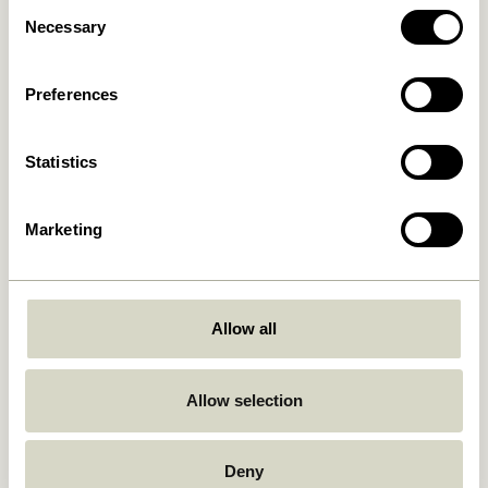
Consent
Necessary
Selection
Cover Lampe murale Noir
Arte Lampe murale
Bleu/Sable
859,00
kr.
829,00
kr.
Preferences
Ajouter au panier
Ajouter au panier
Statistics
Marketing
Allow all
Serendipity Lampe murale
Kumu Lampe Ø18 Blanc
Noir
Allow selection
859,00
kr.
829,00
kr.
Ajouter au panier
Ajouter au panier
Deny