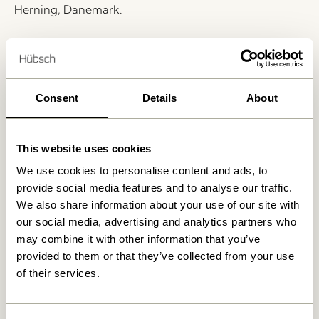
Herning, Danemark.
Livraison 1-4 jours ouvrables
Retour 30 jours
Livraison gratuite à partir de
499 DKK
*
Consent
Details
About
This website uses cookies
Produits similaires
We use cookies to personalise content and ads, to
provide social media features and to analyse our traffic.
We also share information about your use of our site with
our social media, advertising and analytics partners who
may combine it with other information that you’ve
provided to them or that they’ve collected from your use
of their services.