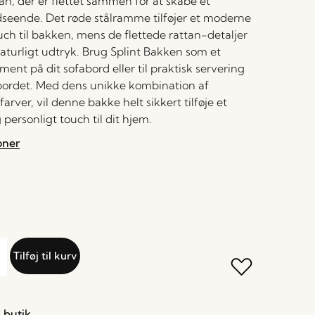
tan, der er flettet sammen for at skabe et
dseende. Det røde stålramme tilføjer et moderne
ouch til bakken, mens de flettede rattan-detaljer
naturligt udtryk. Brug Splint Bakken som et
ment på dit sofabord eller til praktisk servering
ordet. Med dens unikke kombination af
farver, vil denne bakke helt sikkert tilføje et
 personligt touch til dit hjem.
oner
Tilføj til kurv
 butik