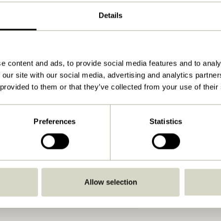
Natur, Rød
Details
42x27xh10cm
980
e content and ads, to provide social media features and to analy
Se vejledning
 our site with our social media, advertising and analytics partn
Indendørs
 provided to them or that they’ve collected from your use of their
Preferences
Statistics
Allow selection