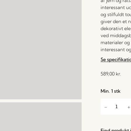
af jern og rat
interessant u
og stilfuldt t
giver den et 
dekorativt ele
ved middagsb
materialer og 
interessant og
Se specifikati
589,00
kr.
Min. 1 stk
Find produkt i