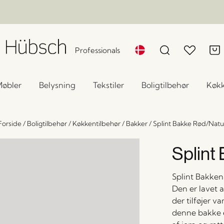
Professionals
øbler
Belysning
Tekstiler
Boligtilbehør
Køk
Forside
/
Boligtilbehør
/
Køkkentilbehør
/
Bakker
/
Splint Bakke Rød/Natu
Splint
Splint Bakken 
Den er lavet a
der tilføjer v
denne bakke e