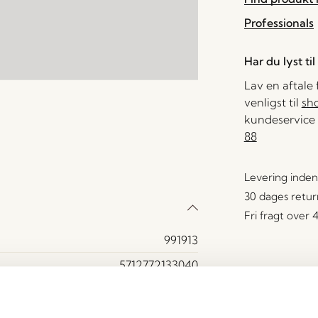
Professionals
Har du lyst ti
Lav en aftale
venligst til
sh
kundeservice 
88
Levering inden
30 dages retur
Fri fragt over
991913
5712772133040
Jern, Rattan
Ja