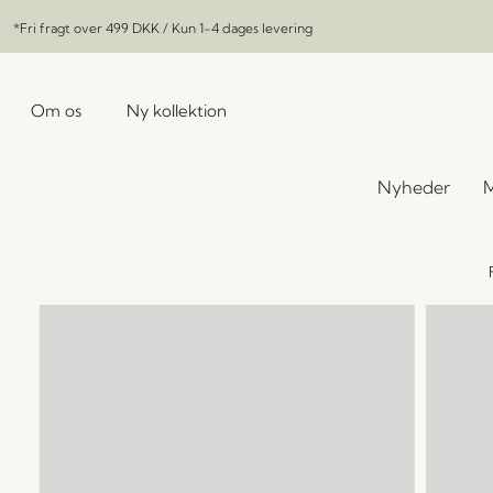
*Fri fragt over
499 DKK
/ Kun 1-4 dages levering
Om os
Ny kollektion
Nyheder
M