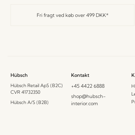
Fri fragt ved køb over
499 DKK
*
Hübsch
Kontakt
K
Hübsch Retail ApS (B2C)
+45 4422 6888
H
CVR 41732350
L
shop@hubsch-
P
Hübsch A/S (B2B)
interior.com
CVR 33146450
C
Ring til os
B
HI-Park 381
Man – tors: 09:00 –
F
7400 Herning
15:00
Danmark