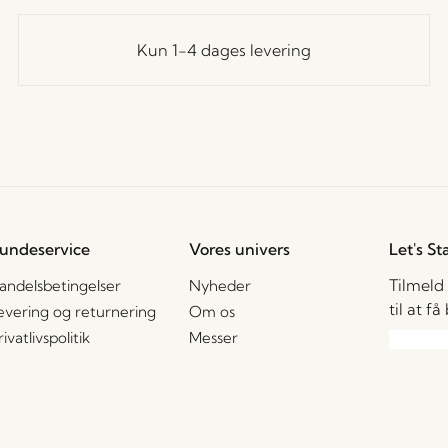
Kun 1-4 dages levering
undeservice
Vores univers
Let's St
Tilmeld
andelsbetingelser
Nyheder
til at f
evering og returnering
Om os
rivatlivspolitik
Messer
ookiepolitik
Stories
2B – Salgskontakter
Jobs
Jeg ac
AQ
enhver
gamme