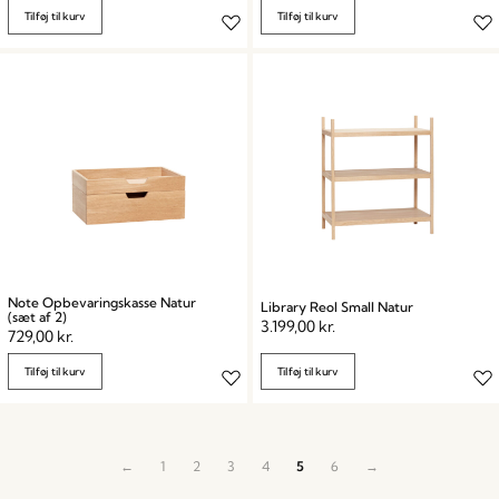
Tilføj til kurv
Tilføj til kurv
Note Opbevaringskasse Natur
Library Reol Small Natur
(sæt af 2)
3.199,00
kr.
729,00
kr.
Tilføj til kurv
Tilføj til kurv
←
1
2
3
4
5
6
→