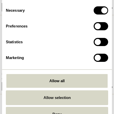
Consent
Tilføj til kurv
Tilføj til kurv
Necessary
Selection
Preferences
Statistics
Marketing
Elevate Bakke Natur
Cube Konsolbord Natur
699,00
kr.
4.999,00
kr.
Allow all
Tilføj til kurv
Tilføj til kurv
Allow selection