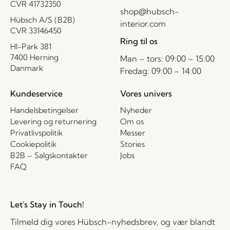
CVR 41732350
shop@hubsch-
Hübsch A/S (B2B)
interior.com
CVR 33146450
Ring til os
HI-Park 381
7400 Herning
Man – tors: 09:00 – 15:00
Danmark
Fredag: 09:00 – 14:00
Kundeservice
Vores univers
Handelsbetingelser
Nyheder
Levering og returnering
Om os
Privatlivspolitik
Messer
Cookiepolitik
Stories
B2B – Salgskontakter
Jobs
FAQ
Let's Stay in Touch!
Tilmeld dig vores Hübsch-nyhedsbrev, og vær blandt