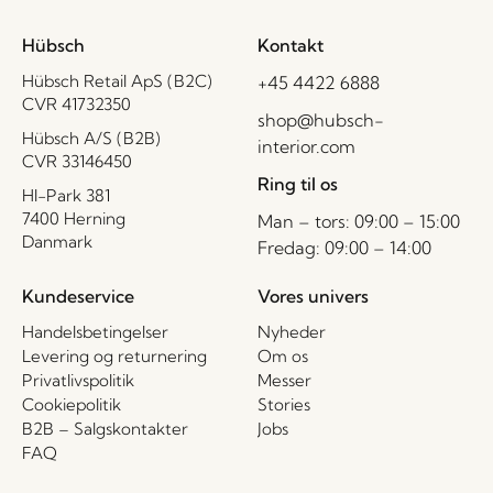
Hübsch
Kontakt
Hübsch Retail ApS (B2C)
+45 4422 6888
CVR 41732350
shop@hubsch-
Hübsch A/S (B2B)
interior.com
CVR 33146450
Ring til os
HI-Park 381
7400 Herning
Man – tors: 09:00 – 15:00
Danmark
Fredag: 09:00 – 14:00
Kundeservice
Vores univers
Handelsbetingelser
Nyheder
Levering og returnering
Om os
Privatlivspolitik
Messer
Cookiepolitik
Stories
B2B – Salgskontakter
Jobs
FAQ