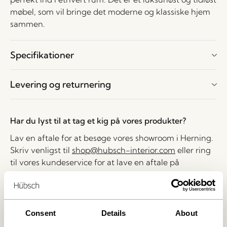
møbel, som vil bringe det moderne og klassiske hjem
sammen.
Specifikationer
Levering og returnering
Har du lyst til at tag et kig på vores produkter?
Lav en aftale for at besøge vores showroom i Herning.
Skriv venligst til
shop@hubsch-interior.com
eller ring
til vores kundeservice for at lave en aftale på
nummeret
+45 44 22 68 88
Levering indenfor 1-4 hverdage
Consent
Details
About
30 dages returret