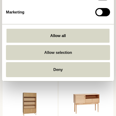
Marketing
Allow all
Allow selection
Ulterior Skab Natur
Dash Konsolbord Natur
6.599,00
kr.
4.449,00
kr.
Tilføj til kurv
Tilføj til kurv
Deny