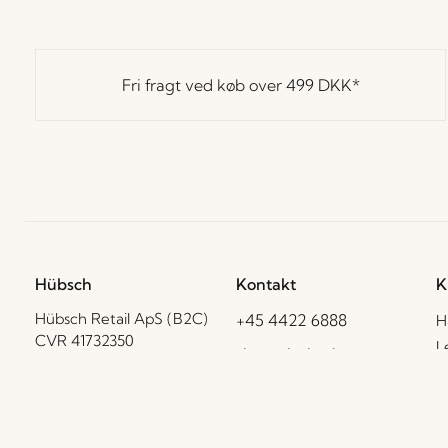
Fri fragt ved køb over
499 DKK
*
Hübsch
Kontakt
K
Hübsch Retail ApS (B2C)
+45 4422 6888
H
CVR 41732350
L
shop@hubsch-
P
Hübsch A/S (B2B)
interior.com
CVR 33146450
C
Ring til os
B
HI-Park 381
Man – tors: 09:00 –