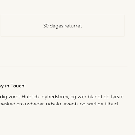
30 dages returret
ay in Touch!
 dig vores Hübsch-nyhedsbrev, og vær blandt de første
å besked om nyheder, udsalg, events og særlige tilbud.
cepterer at modtage personlige e-mails fra Hübsch Retail. Jeg kan til