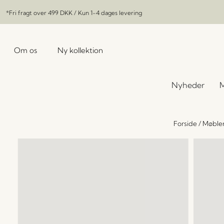
*Fri fragt over
499 DKK
/ Kun 1-4 dages levering
Om os
Ny kollektion
Nyheder
M
Forside
/
Møble