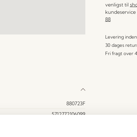
venligst til
sh
kundeservice 
88
Levering inden
30 dages retur
Fri fragt over
880723F
5712772106099
MDF, Egetræsfiner, Egetræ
Ja