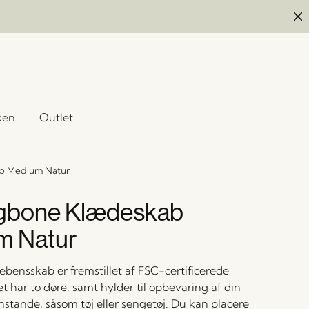
ken
Outlet
b Medium Natur
ngbone Klædeskab
m Natur
debensskab er fremstillet af FSC-certificerede
 har to døre, samt hylder til opbevaring af din
nstande, såsom tøj eller sengetøj. Du kan placere