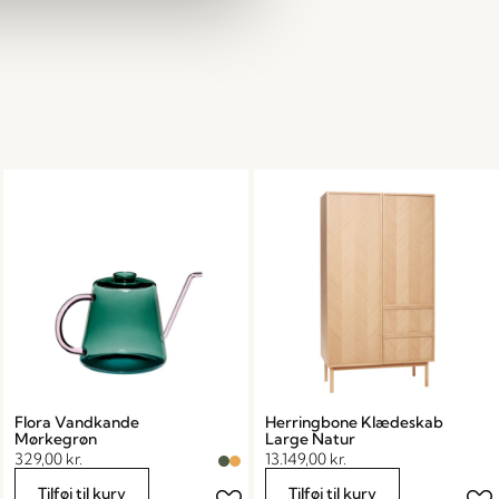
Flora Vandkande
Herringbone Klædeskab
Mørkegrøn
Large Natur
329,00
kr.
13.149,00
kr.
Tilføj til kurv
Tilføj til kurv