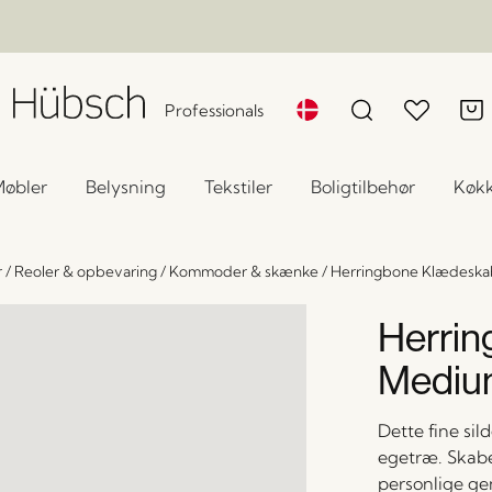
Professionals
øbler
Belysning
Tekstiler
Boligtilbehør
Køk
r
/
Reoler & opbevaring
/
Kommoder & skænke
/
Herringbone Klædeska
Herri
Mediu
Dette fine sil
egetræ. Skabet
personlige ge