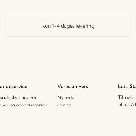
Kun 1-4 dages levering
undeservice
Vores univers
Let's St
Tilmeld
andelsbetingelser
Nyheder
til at f
evering og returnering
Om os
rivatlivspolitik
Messer
ookiepolitik
Stories
2B – Salgskontakter
Jobs
Jeg ac