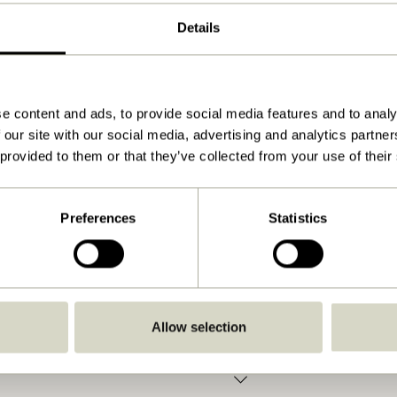
Natur
Details
100x42xh140cm
50.000
e content and ads, to provide social media features and to analy
Nej
 our site with our social media, advertising and analytics partn
Se vejledning
 provided to them or that they’ve collected from your use of their
Indendørs
Preferences
Statistics
Allow selection