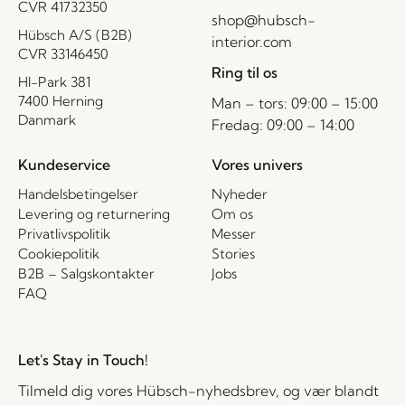
CVR 41732350
shop@hubsch-
Hübsch A/S (B2B)
interior.com
CVR 33146450
Ring til os
HI-Park 381
7400 Herning
Man – tors: 09:00 – 15:00
Danmark
Fredag: 09:00 – 14:00
Kundeservice
Vores univers
Handelsbetingelser
Nyheder
Levering og returnering
Om os
Privatlivspolitik
Messer
Cookiepolitik
Stories
B2B – Salgskontakter
Jobs
FAQ
Let's Stay in Touch!
Tilmeld dig vores Hübsch-nyhedsbrev, og vær blandt