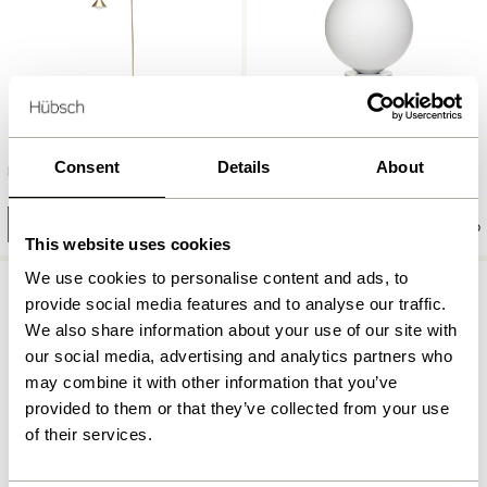
Consent
Details
About
Pipe Gulvlampe Messingfarve
Sphere Gulvlampe Hvid
2.349,00
kr.
2.299,00
kr.
Tilføj til kurv
Tilføj til kurv
This website uses cookies
We use cookies to personalise content and ads, to
provide social media features and to analyse our traffic.
We also share information about your use of our site with
our social media, advertising and analytics partners who
may combine it with other information that you’ve
provided to them or that they’ve collected from your use
of their services.