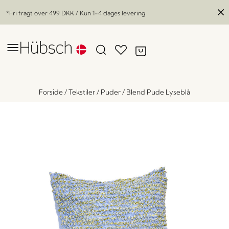
*Fri fragt over
499 DKK
/ Kun 1-4 dages levering
Forside
/
Tekstiler
/
Puder
/
Blend Pude Lyseblå