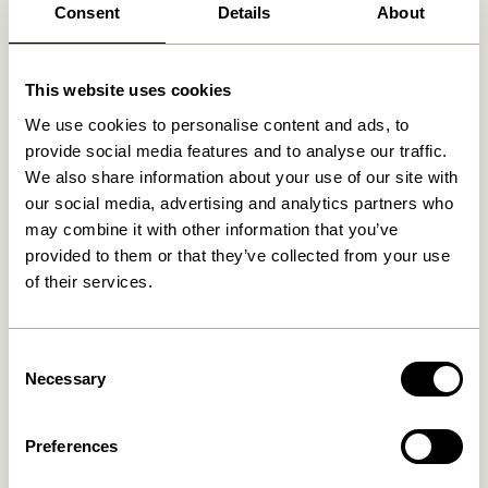
Fri fragt over
499 DKK
*
Consent
Details
About
This website uses cookies
Relaterede varer
We use cookies to personalise content and ads, to
provide social media features and to analyse our traffic.
We also share information about your use of our site with
our social media, advertising and analytics partners who
may combine it with other information that you’ve
provided to them or that they’ve collected from your use
of their services.
Consent
Necessary
Selection
Morph Pude Lyseblå
Morph Pude Lyserød
449,00
kr.
419,00
kr.
Preferences
Tilføj til kurv
Tilføj til kurv