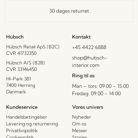
30 dages returret
Hübsch
Kontakt
Hübsch Retail ApS (B2C)
+45 4422 6888
CVR 41732350
shop@hubsch-
Hübsch A/S (B2B)
interior.com
CVR 33146450
Ring til os
HI-Park 381
7400 Herning
Man – tors: 09:00 – 15:00
Danmark
Fredag: 09:00 – 14:00
Kundeservice
Vores univers
Handelsbetingelser
Nyheder
Levering og returnering
Om os
Privatlivspolitik
Messer
Cookiepolitik
Stories