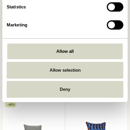
Statistics
Marketing
Allow all
Ori Pude Olivengrøn/Beige
Muted Stolehynde
Allow selection
Mørkegrå
449,00
kr.
249,00
kr.
Deny
Tilføj til kurv
Tilføj til kurv
-40%