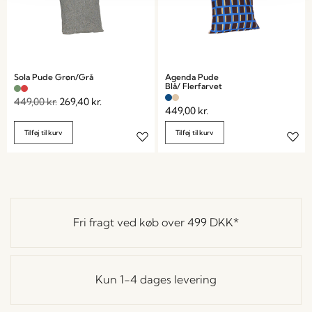
Sola Pude Grøn/Grå
Agenda Pude
Blå/ Flerfarvet
449,00
kr.
269,40
kr.
449,00
kr.
Tilføj til kurv
Tilføj til kurv
Fri fragt ved køb over
499 DKK
*
Kun 1-4 dages levering