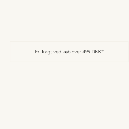
Fri fragt ved køb over
499 DKK
*
Hübsch
Kontakt
K
Hübsch Retail ApS (B2C)
+45 4422 6888
H
CVR 41732350
L