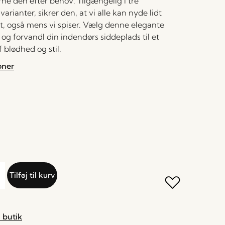
rne den efter behov. Tilgængelig i tre
rianter, sikrer den, at vi alle kan nyde lidt
t, også mens vi spiser. Vælg denne elegante
ag og forvandl din indendørs siddeplads til et
f blødhed og stil.
oner
Tilføj til kurv
 butik