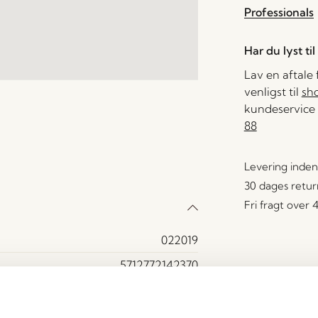
Professionals
Har du lyst ti
Lav en aftale
venligst til
sh
kundeservice 
88
Levering inden
30 dages retur
Fri fragt over
022019
5712772142370
Polyester (100%)
Ja