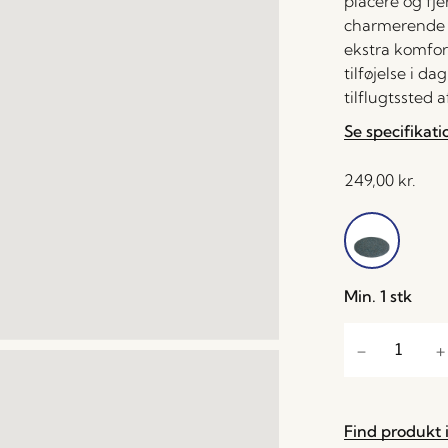
placere og fje
charmerende va
ekstra komfor
tilføjelse i d
tilflugtssted a
Se specifikati
249,00
kr.
Min. 1 stk
Find produkt i