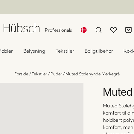
Professionals
øbler
Belysning
Tekstiler
Boligtilbehør
Køk
Forside
/
Tekstiler
/
Puder
/
Muted Stolehynde Mørkegrå
Muted 
Muted Stolehyn
komfort til di
holdbart poly
komfort, men