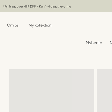
*Fri fragt over
499 DKK
/ Kun 1-4 dages levering
Om os
Ny kollektion
Nyheder
M