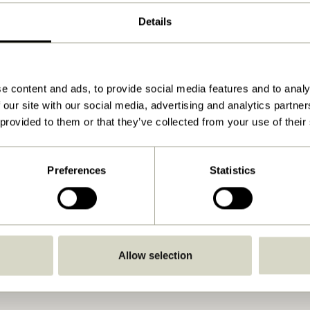
Details
60000
4
5
e content and ads, to provide social media features and to analy
 our site with our social media, advertising and analytics partn
Mørkegrå
 provided to them or that they’ve collected from your use of their
ø38xh4cm
900
Preferences
Statistics
Se vejledning
Indendørs
Allow selection