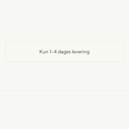
Kun 1-4 dages levering
undeservice
Vores univers
Let's St
Tilmeld
andelsbetingelser
Nyheder
til at f
evering og returnering
Om os