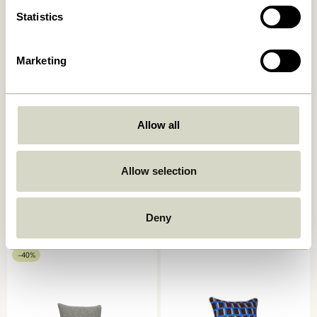
Statistics
Marketing
Allow all
Ori Pude Olivengrøn/Beige
Muted Stolehynde
Allow selection
Mørkegrå
449,00
kr.
249,00
kr.
Deny
Tilføj til kurv
Tilføj til kurv
-40%