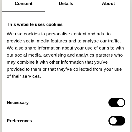
Fri fragt over
499 DKK
*
Consent
Details
About
This website uses cookies
Relaterede varer
We use cookies to personalise content and ads, to
provide social media features and to analyse our traffic.
We also share information about your use of our site with
our social media, advertising and analytics partners who
may combine it with other information that you’ve
provided to them or that they’ve collected from your use
of their services.
Consent
Necessary
Selection
Morph Pude Lyseblå
Morph Pude Lyserød
449,00
kr.
419,00
kr.
Preferences
Tilføj til kurv
Tilføj til kurv