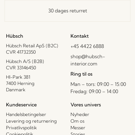
30 dages returret
Hübsch
Kontakt
Hübsch Retail ApS (B2C)
+45 4422 6888
CVR 41732350
shop@hubsch-
Hübsch A/S (B2B)
interior.com
CVR 33146450
Ring til os
HI-Park 381
7400 Herning
Man – tors: 09:00 – 15:00
Danmark
Fredag: 09:00 – 14:00
Kundeservice
Vores univers
Handelsbetingelser
Nyheder
Levering og returnering
Om os
Privatlivspolitik
Messer
Cookiepolitik
Stories