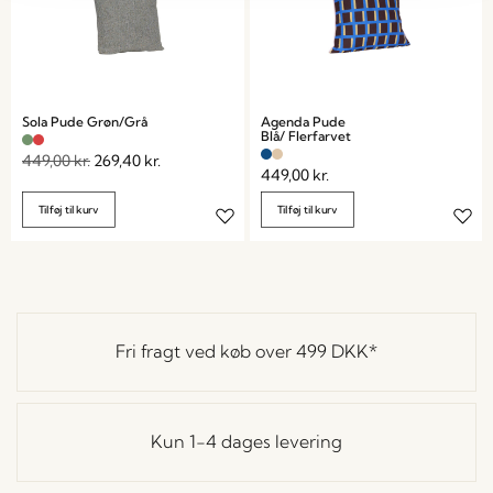
Sola Pude Grøn/Grå
Agenda Pude
Blå/ Flerfarvet
449,00
kr.
269,40
kr.
449,00
kr.
Tilføj til kurv
Tilføj til kurv
Fri fragt ved køb over
499 DKK
*
Kun 1-4 dages levering