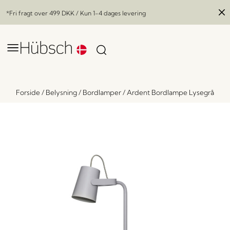
*Fri fragt over
499 DKK
/ Kun 1-4 dages levering
Forside
/
Belysning
/
Bordlamper
/
Ardent Bordlampe Lysegrå