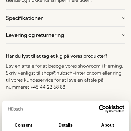
tænde og slukke for lampen hele tiden.
Specifikationer
Levering og returnering
Har du lyst til at tag et kig på vores produkter?
Lav en aftale for at besøge vores showroom i Herning.
Skriv venligst til
shop@hubsch-interior.com
eller ring
til vores kundeservice for at lave en aftale på
nummeret
+45 44 22 68 88
Levering indenfor 1-4 hverdage
30 dages returret
Fri fragt over
499 DKK
*
Consent
Details
About