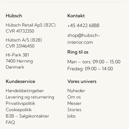
Hübsch
Kontakt
Hübsch Retail ApS (B2C)
+45 4422 6888
CVR 41732350
shop@hubsch-
Hübsch A/S (B2B)
interior.com
CVR 33146450
Ring til os
HI-Park 381
7400 Herning
Man – tors: 09:00 – 15:00
Danmark
Fredag: 09:00 – 14:00
Kundeservice
Vores univers
Handelsbetingelser
Nyheder
Levering og returnering
Om os
Privatlivspolitik
Messer
Cookiepolitik
Stories
B2B – Salgskontakter
Jobs
FAQ