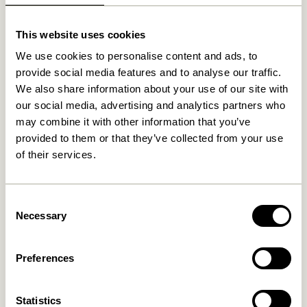
This website uses cookies
Relaterede varer
We use cookies to personalise content and ads, to
provide social media features and to analyse our traffic.
NYHED
We also share information about your use of our site with
our social media, advertising and analytics partners who
may combine it with other information that you’ve
provided to them or that they’ve collected from your use
of their services.
Consent
Necessary
Selection
Mush Bordlampe Mini
Tower Bordlampe Rød
Messingfarve
1.399,00
kr.
1.099,00
kr.
Preferences
Tilføj til kurv
Tilføj til kurv
Statistics