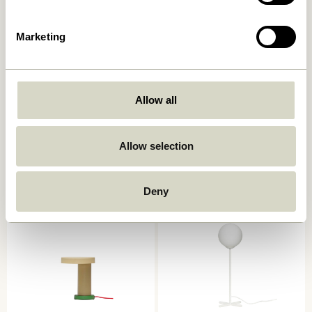
Marketing
Allow all
Book Bordlampe
Mush Bordlampe Mini Lys
Sand
749,00
kr.
Allow selection
1.399,00
kr.
Tilføj til kurv
Tilføj til kurv
Deny