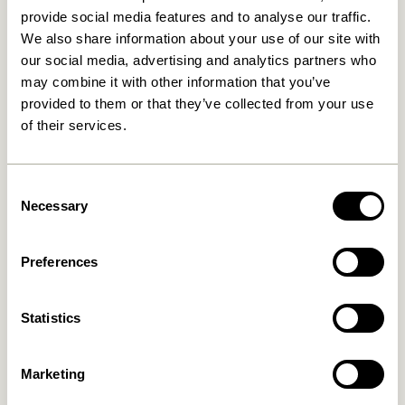
provide social media features and to analyse our traffic.
We also share information about your use of our site with
our social media, advertising and analytics partners who
may combine it with other information that you’ve
provided to them or that they’ve collected from your use
of their services.
Less Sidebord Natur
Futu Sidebord Natur
1.549,00
kr.
1.099,00
kr.
Consent
Necessary
Selection
Tilføj til kurv
Tilføj til kurv
Preferences
Statistics
Marketing