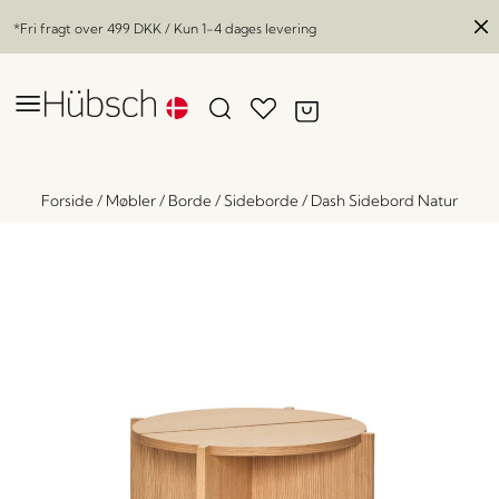
*Fri fragt over
499 DKK
/ Kun 1-4 dages levering
Forside
/
Møbler
/
Borde
/
Sideborde
/
Dash Sidebord Natur