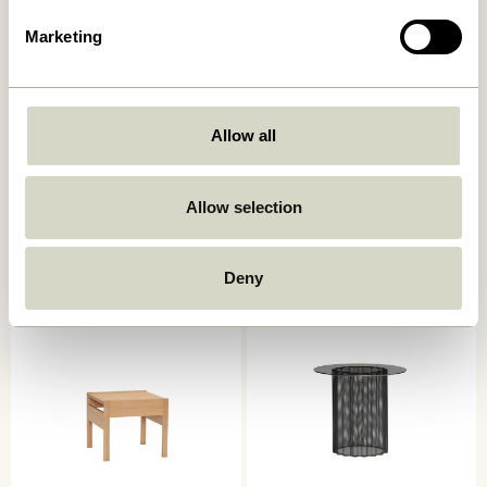
Marketing
Allow all
Koohi Sidebord Natur
Platform Sidebord Sand
1.149,00
kr.
Allow selection
1.399,00
kr.
Tilføj til kurv
Tilføj til kurv
Deny