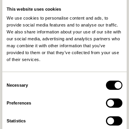
This website uses cookies
Relaterede varer
We use cookies to personalise content and ads, to
provide social media features and to analyse our traffic.
We also share information about your use of our site with
our social media, advertising and analytics partners who
may combine it with other information that you’ve
provided to them or that they’ve collected from your use
of their services.
Consent
Necessary
Selection
Less Sidebord Natur
Koohi Sidebord Sort
1.549,00
kr.
1.399,00
kr.
Preferences
Tilføj til kurv
Tilføj til kurv
Statistics