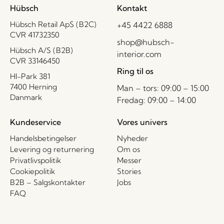
Hübsch
Kontakt
Hübsch Retail ApS (B2C)
+45 4422 6888
CVR 41732350
shop@hubsch-
Hübsch A/S (B2B)
interior.com
CVR 33146450
Ring til os
HI-Park 381
7400 Herning
Man – tors: 09:00 – 15:00
Danmark
Fredag: 09:00 – 14:00
Kundeservice
Vores univers
Handelsbetingelser
Nyheder
Levering og returnering
Om os
Privatlivspolitik
Messer
Cookiepolitik
Stories
B2B – Salgskontakter
Jobs
FAQ