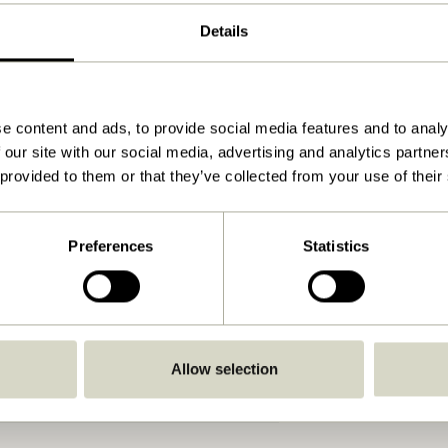
Natur
Details
6x2xh6cm
400
e content and ads, to provide social media features and to analy
Se vejledning
 our site with our social media, advertising and analytics partn
Indendørs
 provided to them or that they’ve collected from your use of their
Preferences
Statistics
Allow selection