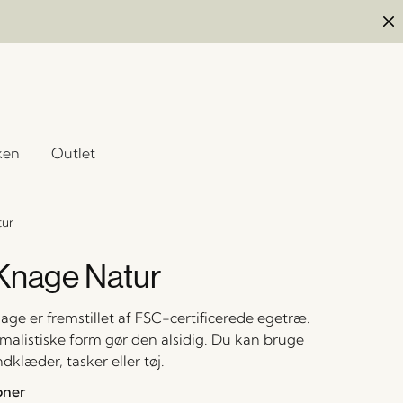
ken
Outlet
tur
 Knage Natur
age er fremstillet af FSC-certificerede egetræ.
alistiske form gør den alsidig. Du kan bruge
dklæder, tasker eller tøj.
oner