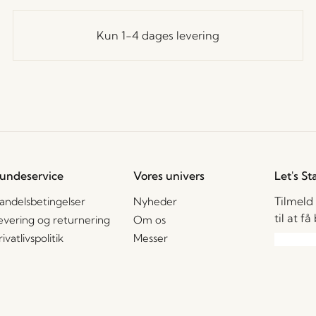
Kun 1-4 dages levering
undeservice
Vores univers
Let's St
Tilmeld
andelsbetingelser
Nyheder
til at f
evering og returnering
Om os
rivatlivspolitik
Messer
ookiepolitik
Stories
2B – Salgskontakter
Jobs
Jeg ac
AQ
enhver
gamme