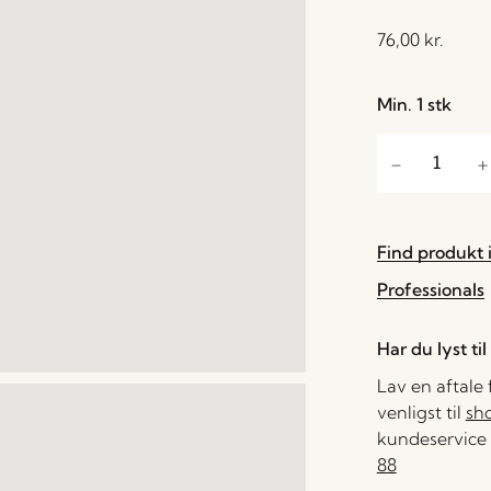
76,00
kr.
Min. 1 stk
Find produkt i
Professionals
Har du lyst ti
Lav en aftale
venligst til
sh
kundeservice 
88