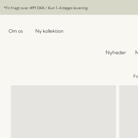
*Fri fragt over
499 DKK
/ Kun 1-4 dages levering
Om os
Ny kollektion
Nyheder
M
Fo