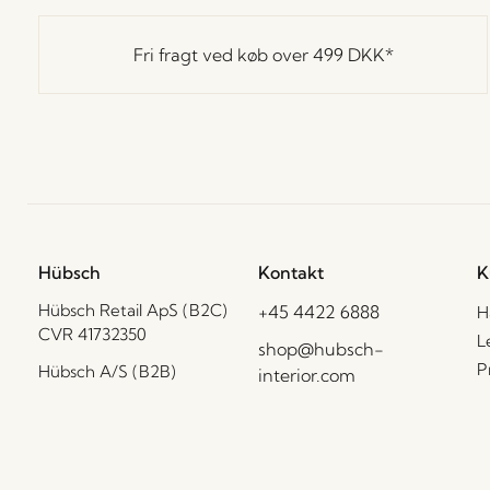
Fri fragt ved køb over
499 DKK
*
Hübsch
Kontakt
K
Hübsch Retail ApS (B2C)
+45 4422 6888
H
CVR 41732350
L
shop@hubsch-
P
Hübsch A/S (B2B)
interior.com
CVR 33146450
C
Ring til os
B
HI-Park 381
Man – tors: 09:00 –
F
7400 Herning
15:00
Danmark