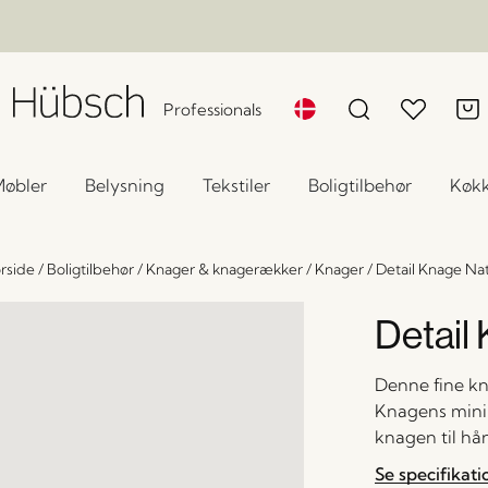
Professionals
øbler
Belysning
Tekstiler
Boligtilbehør
Køk
rside
/
Boligtilbehør
/
Knager & knagerækker
/
Knager
/
Detail Knage Na
Detail
Denne fine kn
Knagens minim
knagen til hån
Se specifikati