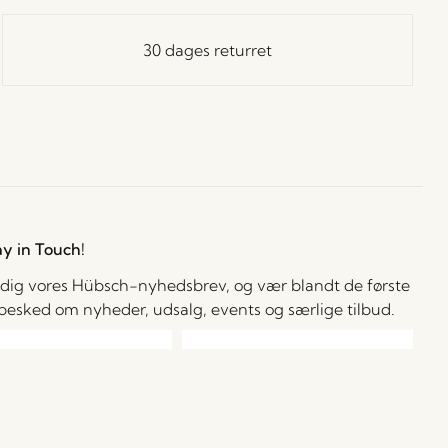
30 dages returret
ay in Touch!
 dig vores Hübsch-nyhedsbrev, og vær blandt de første
å besked om nyheder, udsalg, events og særlige tilbud.
cepterer at modtage personlige e-mails fra Hübsch Retail. Jeg kan til
 tid trække mit samtykke tilbage. Jeg bekræfter, at jeg er mindst 15 år
l.
Læs mere