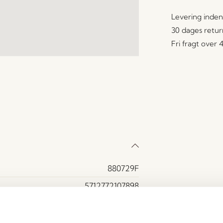
Levering inden
30 dages retur
Fri fragt over
880729F
5712772107898
Egetræ
Ja