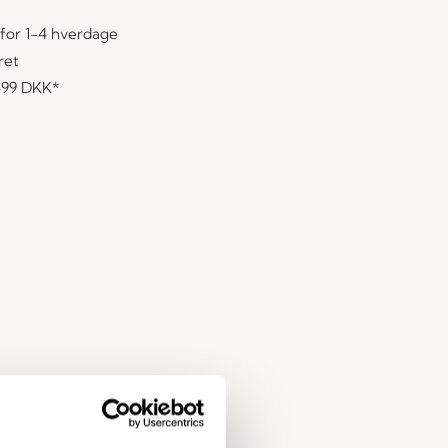
for 1-4 hverdage
ret
499 DKK
*