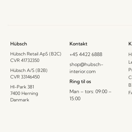
Hübsch
Kontakt
K
Hübsch Retail ApS (B2C)
+45 4422 6888
H
CVR 41732350
L
shop@hubsch-
P
Hübsch A/S (B2B)
interior.com
CVR 33146450
C
Ring til os
B
HI-Park 381
Man – tors: 09:00 –
F
7400 Herning
15:00
Danmark
Fredag: 09:00 – 14:00