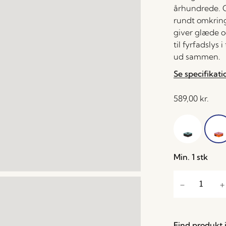
århundrede. O
rundt omkring 
giver glæde o
til fyrfadslys
ud sammen.
Se specifikati
589,00
kr.
Min. 1 stk
Find produkt i