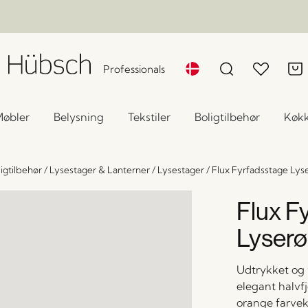
Professionals
øbler
Belysning
Tekstiler
Boligtilbehør
Køk
igtilbehør
/
Lysestager & Lanterner
/
Lysestager
/
Flux Fyrfadsstage Ly
Flux F
Lyser
Udtrykket og 
elegant halvfj
orange farvek