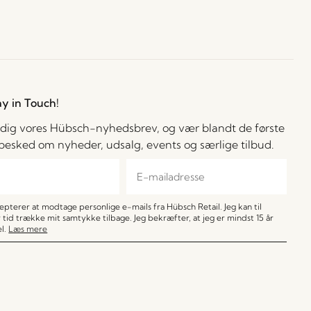
ay in Touch!
 dig vores Hübsch-nyhedsbrev, og vær blandt de første
å besked om nyheder, udsalg, events og særlige tilbud.
cepterer at modtage personlige e-mails fra Hübsch Retail. Jeg kan til
 tid trække mit samtykke tilbage. Jeg bekræfter, at jeg er mindst 15 år
l.
Læs mere
TILMELD MIG