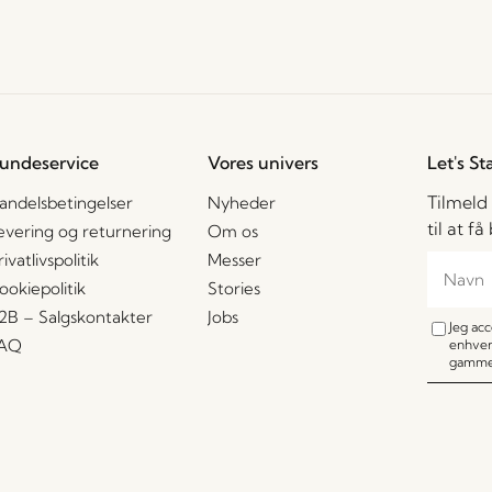
undeservice
Vores univers
Let's St
Tilmeld
andelsbetingelser
Nyheder
til at f
evering og returnering
Om os
rivatlivspolitik
Messer
ookiepolitik
Stories
2B – Salgskontakter
Jobs
Jeg ac
AQ
enhver
gamme