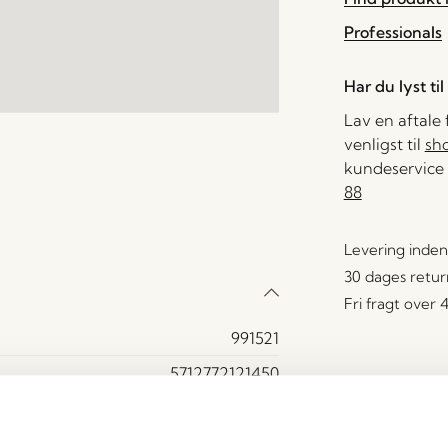
Professionals
Har du lyst ti
Lav en aftale
venligst til
sh
kundeservice 
88
Levering inden
30 dages retur
Fri fragt over
991521
5712772121450
Krystal
Orange, Lyserød