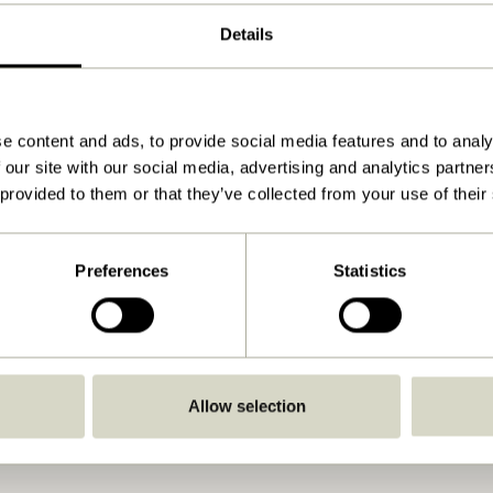
10x10xh4cm
Details
1.050
Se vejledning
e content and ads, to provide social media features and to analy
Ja
 our site with our social media, advertising and analytics partn
Nej
 provided to them or that they’ve collected from your use of their
Indendørs
Preferences
Statistics
Allow selection