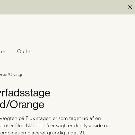
ken
Outlet
serød/Orange
yrfadsstage
ød/Orange
vægten på Flux stagen er som taget ud af en
erdser film. Når det så er sagt, er den lyserøde og
ombination placeret grundigt i det 21.