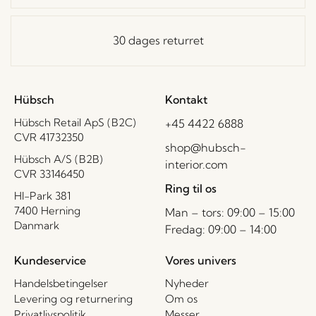
30 dages returret
Hübsch
Kontakt
Hübsch Retail ApS (B2C)
+45 4422 6888
CVR 41732350
shop@hubsch-
Hübsch A/S (B2B)
interior.com
CVR 33146450
Ring til os
HI-Park 381
7400 Herning
Man – tors: 09:00 – 15:00
Danmark
Fredag: 09:00 – 14:00
Kundeservice
Vores univers
Handelsbetingelser
Nyheder
Levering og returnering
Om os
Privatlivspolitik
Messer