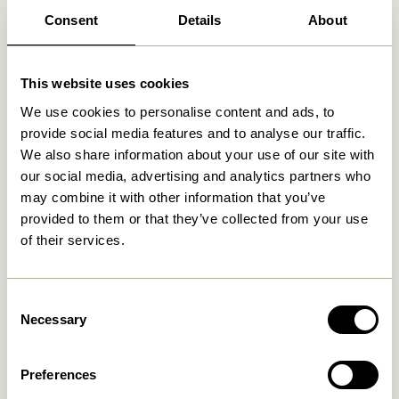
30 dages returret
Consent
Details
About
Fri fragt over
499 DKK
*
This website uses cookies
We use cookies to personalise content and ads, to
Relaterede varer
provide social media features and to analyse our traffic.
We also share information about your use of our site with
our social media, advertising and analytics partners who
may combine it with other information that you’ve
provided to them or that they’ve collected from your use
of their services.
Consent
Necessary
Selection
Doodle Lysestage Blå
Block Lysestage Brun/Green
& Gray/Lyserød (sæt af 2)
Preferences
419,00
kr.
76,00
kr.