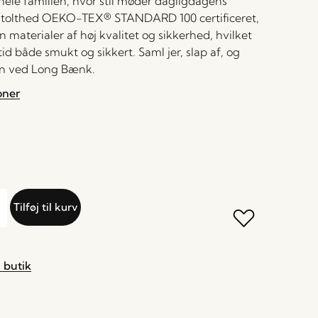
hele familien, hvor stil møder dagligdagens
 stolthed OEKO-TEX® STANDARD 100 certificeret,
 materialer af høj kvalitet og sikkerhed, hvilket
id både smukt og sikkert. Saml jer, slap af, og
n ved Long Bænk.
oner
Tilføj til kurv
 butik