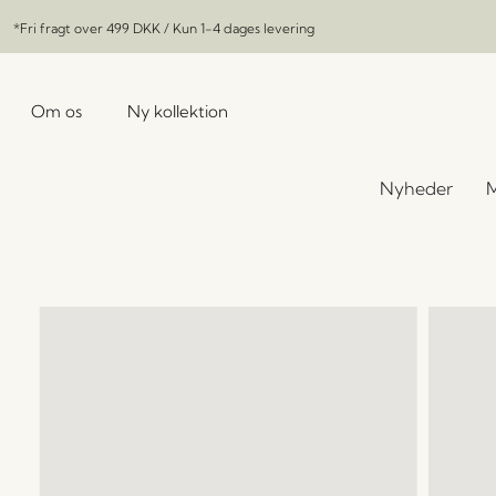
*Fri fragt over
499 DKK
/ Kun 1-4 dages levering
Om os
Ny kollektion
Nyheder
M