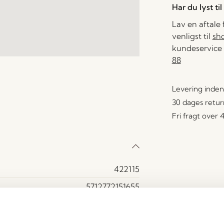
Har du lyst ti
Lav en aftale
venligst til
sh
kundeservice 
88
Levering inden
30 dages retur
Fri fragt over
422115
5712772151655
Linen (5%), Krydsfiner, Polyester (95%)
Ja