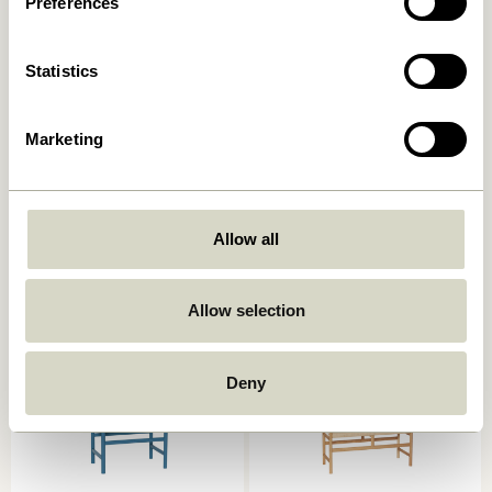
Preferences
Statistics
Marketing
Koi Banc Bleu/Bleu foncé
Koi Banc Vert/Gris
1.099,00
kr.
879,20
kr.
1.099,00
kr.
879,20
kr.
Allow all
Ajouter au panier
Ajouter au panier
Allow selection
Deny