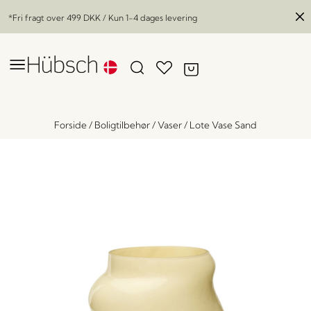
*Fri fragt over
499 DKK
/ Kun 1-4 dages levering
Forside
/
Boligtilbehør
/
Vaser
/
Lote Vase Sand