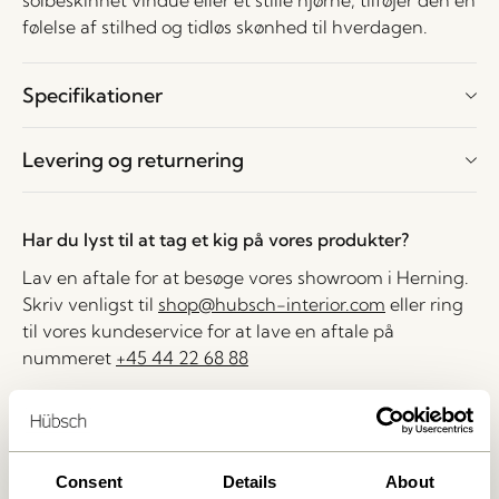
solbeskinnet vindue eller et stille hjørne, tilføjer den en
følelse af stilhed og tidløs skønhed til hverdagen.
Specifikationer
Levering og returnering
Har du lyst til at tag et kig på vores produkter?
Lav en aftale for at besøge vores showroom i Herning.
Skriv venligst til
shop@hubsch-interior.com
eller ring
til vores kundeservice for at lave en aftale på
nummeret
+45 44 22 68 88
Levering indenfor 1-4 hverdage
30 dages returret
Fri fragt over
499 DKK
*
Consent
Details
About