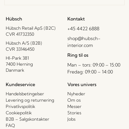
Hübsch
Kontakt
Hübsch Retail ApS (B2C)
+45 4422 6888
CVR 41732350
shop@hubsch-
Hübsch A/S (B2B)
interior.com
CVR 33146450
Ring til os
HI-Park 381
7400 Herning
Man – tors: 09:00 – 15:00
Danmark
Fredag: 09:00 – 14:00
Kundeservice
Vores univers
Handelsbetingelser
Nyheder
Levering og returnering
Om os
Privatlivspolitik
Messer
Cookiepolitik
Stories
B2B – Salgskontakter
Jobs
FAQ