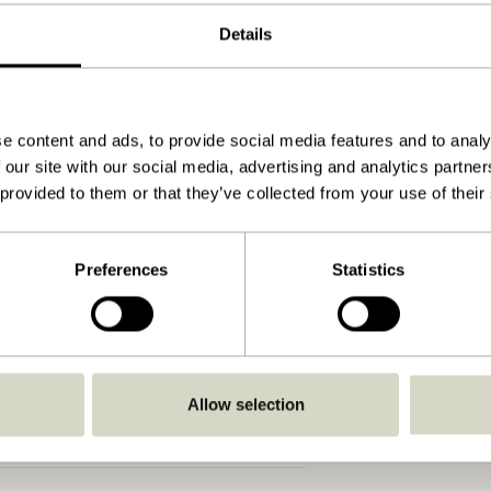
ø15xh28cm
Details
3000
1.200
e content and ads, to provide social media features and to analy
Se vejledning
 our site with our social media, advertising and analytics partn
Ja
 provided to them or that they’ve collected from your use of their
Nej
Ja
Preferences
Statistics
Indendørs
Ja
Allow selection