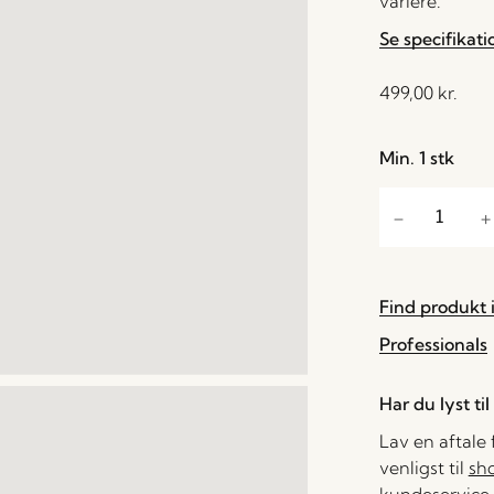
variere.
Se specifikati
499,00
kr.
Min. 1 stk
Find produkt i
Professionals
Har du lyst ti
Lav en aftale
venligst til
sh