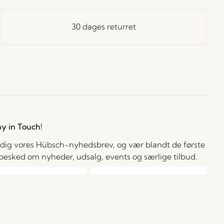
30 dages returret
ay in Touch!
 dig vores Hübsch-nyhedsbrev, og vær blandt de første
å besked om nyheder, udsalg, events og særlige tilbud.
cepterer at modtage personlige e-mails fra Hübsch Retail. Jeg kan til
 tid trække mit samtykke tilbage. Jeg bekræfter, at jeg er mindst 15 år
l.
Læs mere