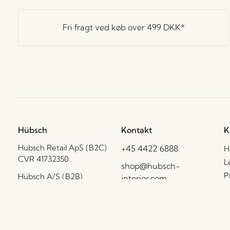
Fri fragt ved køb over
499 DKK
*
Hübsch
Kontakt
K
Hübsch Retail ApS (B2C)
+45 4422 6888
H
CVR 41732350
L
shop@hubsch-
P
Hübsch A/S (B2B)
interior.com
CVR 33146450
C
Ring til os
B
HI-Park 381
Man – tors: 09:00 –
F
7400 Herning
15:00
Danmark