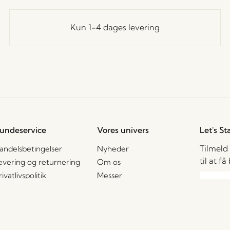
Kun 1-4 dages levering
undeservice
Vores univers
Let's St
Tilmeld
andelsbetingelser
Nyheder
til at f
evering og returnering
Om os
rivatlivspolitik
Messer
ookiepolitik
Stories
2B – Salgskontakter
Jobs
Jeg ac
AQ
enhver
gamme