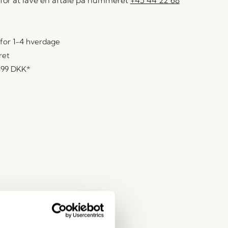
for at lave en aftale på nummeret
+45 44 22 68
for 1-4 hverdage
ret
499 DKK
*