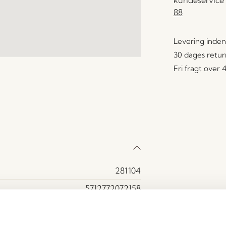
kundeservice 
88
Levering inden
30 dages retur
Fri fragt over
281104
5712772072158
Glas
Klar, Grå