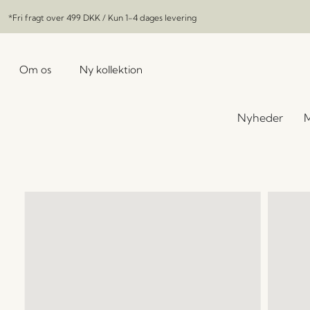
*Fri fragt over
499 DKK
/ Kun 1-4 dages levering
Om os
Ny kollektion
Nyheder
M