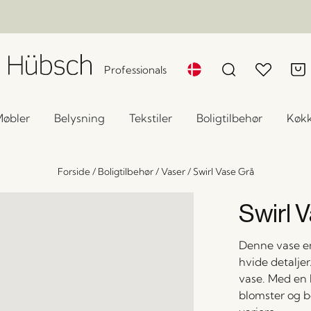
Professionals
øbler
Belysning
Tekstiler
Boligtilbehør
Køk
Forside
/
Boligtilbehør
/
Vaser
/
Swirl Vase Grå
Swirl 
Denne vase er
hvide detaljer.
vase. Med en h
blomster og b