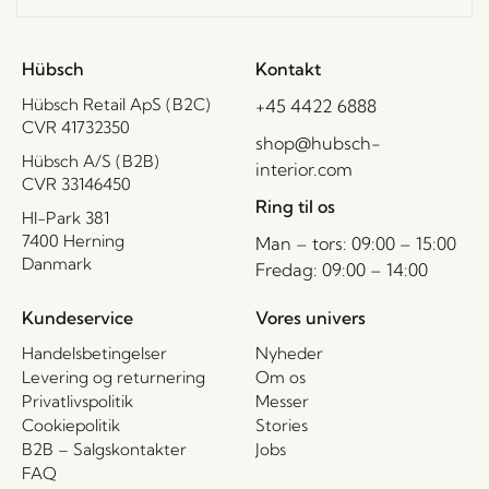
Hübsch
Kontakt
Hübsch Retail ApS (B2C)
+45 4422 6888
CVR 41732350
shop@hubsch-
Hübsch A/S (B2B)
interior.com
CVR 33146450
Ring til os
HI-Park 381
7400 Herning
Man – tors: 09:00 – 15:00
Danmark
Fredag: 09:00 – 14:00
Kundeservice
Vores univers
Handelsbetingelser
Nyheder
Levering og returnering
Om os
Privatlivspolitik
Messer
Cookiepolitik
Stories
B2B – Salgskontakter
Jobs
FAQ