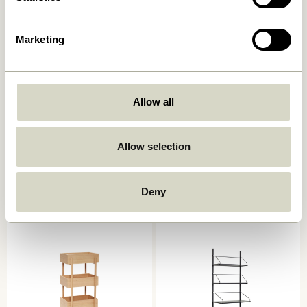
Marketing
Allow all
Allow selection
Heritage Reol Large Natur
Solution Sidebord Natur
1.849,00
kr.
5.499,00
kr.
Deny
Tilføj til kurv
Tilføj til kurv