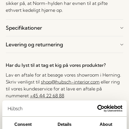
sikker på, at Norm-hylden har evnen til at pifte
ethvert kedeligt hjørne op.
Specifikationer
Levering og returnering
Har du lyst til at tag et kig på vores produkter?
Lav en aftale for at besøge vores showroom i Herning.
Skriv venligst til
shop@hubsch-interior.com
eller ring
til vores kundeservice for at lave en aftale på
nummeret
+45 44 22 68 88
Levering indenfor 1-4 hverdage
30 dages returret
Consent
Details
About
Fri fragt over
499 DKK
*