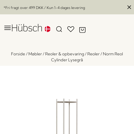
*Fri fragt over
499 DKK
/ Kun 1-4 dages levering
Forside
/
Møbler
/
Reoler & opbevaring
/
Reoler
/
Norm Reol
Cylinder Lysegrå