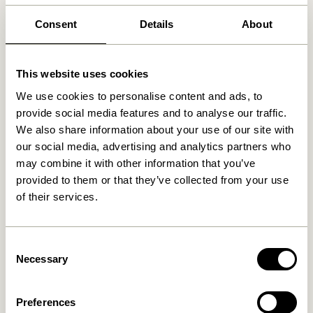
Levering indenfor 1-4 hverdage
Consent
Details
About
30 dages returret
Fri fragt over
499 DKK
*
This website uses cookies
We use cookies to personalise content and ads, to
provide social media features and to analyse our traffic.
Relaterede varer
We also share information about your use of our site with
our social media, advertising and analytics partners who
may combine it with other information that you’ve
NYHED
provided to them or that they’ve collected from your use
of their services.
Consent
Necessary
Selection
Mush Bordlampe Mini
Tower Bordlampe Rød
Preferences
Messingfarve