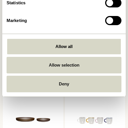
Statistics
Marketing
Allow all
Amare Skål Small Rødbrun
Amare Bakke
Burgundy/Rød (sæt af 2)
Allow selection
149,00
kr.
559,00
kr.
Tilføj til kurv
Tilføj til kurv
Deny