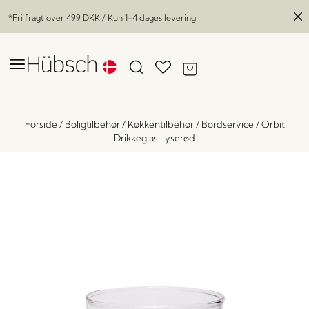
*Fri fragt over
499 DKK
/ Kun 1-4 dages levering
Forside
/
Boligtilbehør
/
Køkkentilbehør
/
Bordservice
/
Orbit
Drikkeglas Lyserød