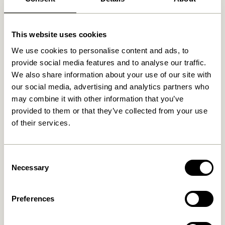
This website uses cookies
Relaterede varer
We use cookies to personalise content and ads, to
provide social media features and to analyse our traffic.
We also share information about your use of our site with
our social media, advertising and analytics partners who
may combine it with other information that you’ve
provided to them or that they’ve collected from your use
of their services.
Consent
Necessary
Selection
Sui Drikkeglas Bubbles Klar
Clink Hvidvinsglas Klar
42,00
kr.
90,00
kr.
Preferences
Tilføj til kurv
Tilføj til kurv