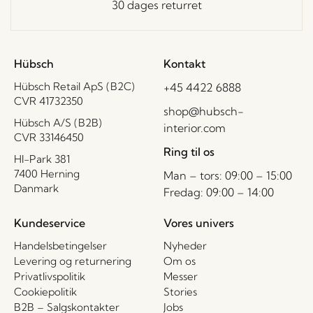
30 dages returret
Hübsch
Kontakt
Hübsch Retail ApS (B2C)
+45 4422 6888
CVR 41732350
shop@hubsch-
Hübsch A/S (B2B)
interior.com
CVR 33146450
Ring til os
HI-Park 381
7400 Herning
Man – tors: 09:00 – 15:00
Danmark
Fredag: 09:00 – 14:00
Kundeservice
Vores univers
Handelsbetingelser
Nyheder
Levering og returnering
Om os
Privatlivspolitik
Messer
Cookiepolitik
Stories
B2B – Salgskontakter
Jobs