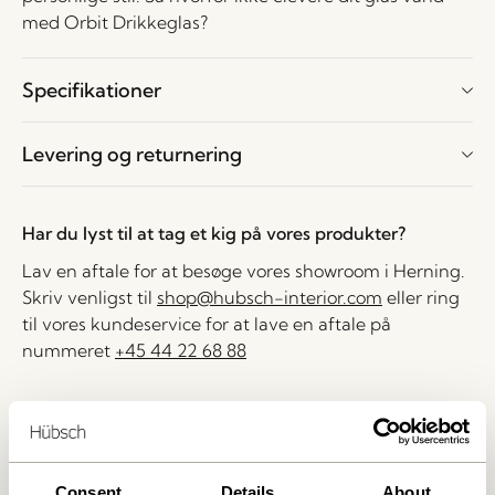
med Orbit Drikkeglas?
Specifikationer
Levering og returnering
Har du lyst til at tag et kig på vores produkter?
Lav en aftale for at besøge vores showroom i Herning.
Skriv venligst til
shop@hubsch-interior.com
eller ring
til vores kundeservice for at lave en aftale på
nummeret
+45 44 22 68 88
Levering indenfor 1-4 hverdage
30 dages returret
Fri fragt over
499 DKK
*
Consent
Details
About