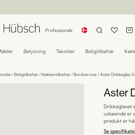
Professionals
øbler
Belysning
Tekstiler
Boligtilbehør
Køk
orside
/
Boligtilbehør
/
Køkkentilbehør
/
Bordservice
/
Aster Drikkeglas G
Aster 
Drikkeglaset e
udseende er s
produkt er hå
Se specifikati