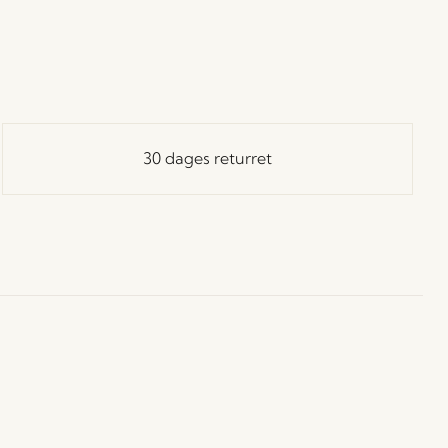
30 dages returret
ay in Touch!
 dig vores Hübsch-nyhedsbrev, og vær blandt de første
å besked om nyheder, udsalg, events og særlige tilbud.