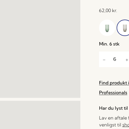
62,00
kr.
Min. 6 stk
Find produkt i
Professionals
Har du lyst ti
Lav en aftale
venligst til
sh