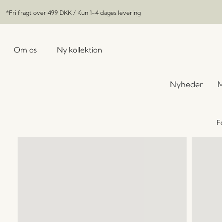
*Fri fragt over
499 DKK
/ Kun 1-4 dages levering
Om os
Ny kollektion
Nyheder
M
F