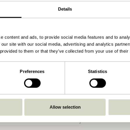
ø7xh14cm
Details
200
215
e content and ads, to provide social media features and to analy
Se vejledning
 our site with our social media, advertising and analytics partn
Ja
 provided to them or that they’ve collected from your use of their
Ja
Ja
Preferences
Statistics
Indendørs
Ja
Nej
Allow selection
Ja
Nej