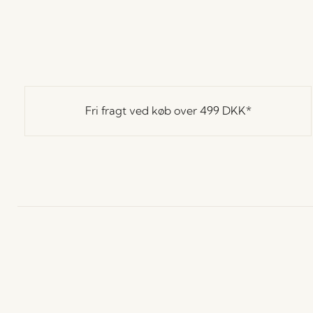
Fri fragt ved køb over
499 DKK
*
Hübsch
Kontakt
K
Hübsch Retail ApS (B2C)
+45 4422 6888
H
CVR 41732350
L
shop@hubsch-
P