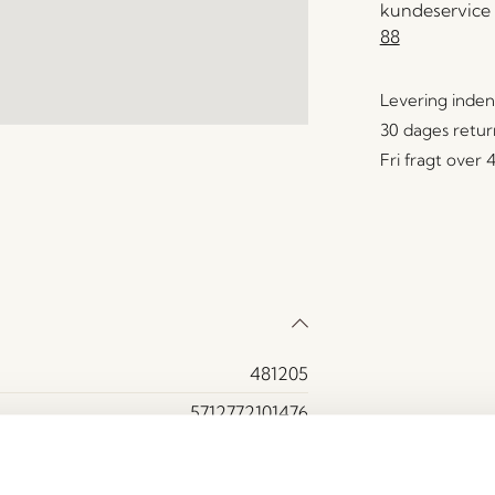
kundeservice 
88
Levering inden
30 dages retur
Fri fragt over
481205
5712772101476
Glas
Røgfarve