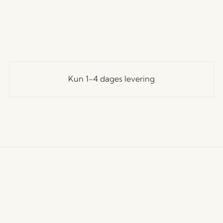
Kun 1-4 dages levering
undeservice
Vores univers
Let's St
Tilmeld
andelsbetingelser
Nyheder
til at f
evering og returnering
Om os
rivatlivspolitik
Messer