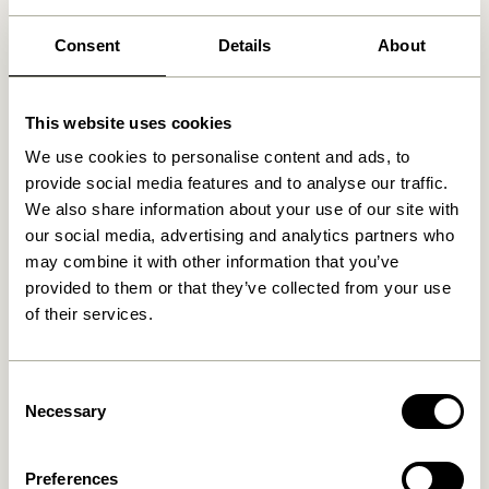
Levering indenfor 1-4 hverdage
30 dages returret
Consent
Details
About
Fri fragt over
499 DKK
*
This website uses cookies
We use cookies to personalise content and ads, to
Relaterede varer
provide social media features and to analyse our traffic.
We also share information about your use of our site with
our social media, advertising and analytics partners who
may combine it with other information that you’ve
provided to them or that they’ve collected from your use
of their services.
Consent
Necessary
Selection
Orbit Drikkeglas Lyserød
Amare Skål Small Rødbrun
Preferences