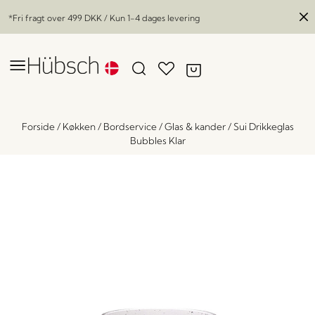
*Fri fragt over
499 DKK
/ Kun 1-4 dages levering
Forside
/
Køkken
/
Bordservice
/
Glas & kander
/
Sui Drikkeglas
Bubbles Klar