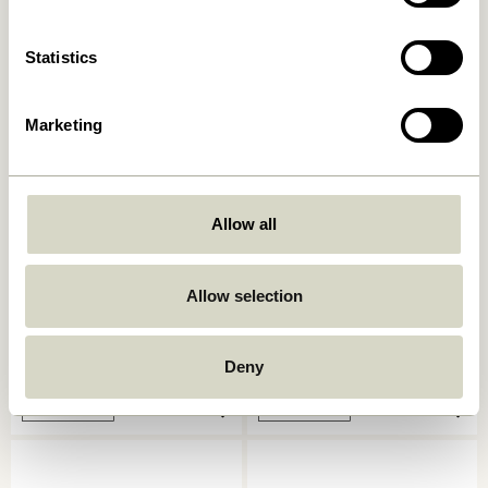
50,00
kr.
149,00
kr.
Tilføj til kurv
Tilføj til kurv
Statistics
Marketing
Allow all
Allow selection
Fuyu Tallerken Medium
Gem Fad Klar
Tekstureret
849,00
kr.
Deny
48,00
kr.
Tilføj til kurv
Tilføj til kurv