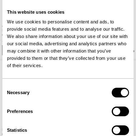
This website uses cookies
We use cookies to personalise content and ads, to
Contrast Hängelampe
Keen Tischlampe Brüniertes
provide social media features and to analyse our traffic.
Brüniertes messing
messing
We also share information about your use of our site with
849,00
kr.
939,00
kr.
our social media, advertising and analytics partners who
In den warenkorb
In den warenkorb
may combine it with other information that you’ve
provided to them or that they’ve collected from your use
of their services.
Consent
Necessary
Selection
Preferences
Zenith Wandlampe Brüniertes
Flare Haken Brüniertes messing
Statistics
messing