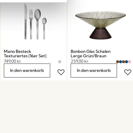
Mano Besteck
Bonbon Glas Schalen
Texturiertes (16er Set)
Large Grün/Braun
749,00
kr.
259,00
kr.
In den warenkorb
In den warenkorb