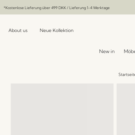
*Kostenlose Lieferung über
499 DKK
/ Lieferung 1-4 Werktage
About us
Neue Kollektion
New in
Möbe
Startseit