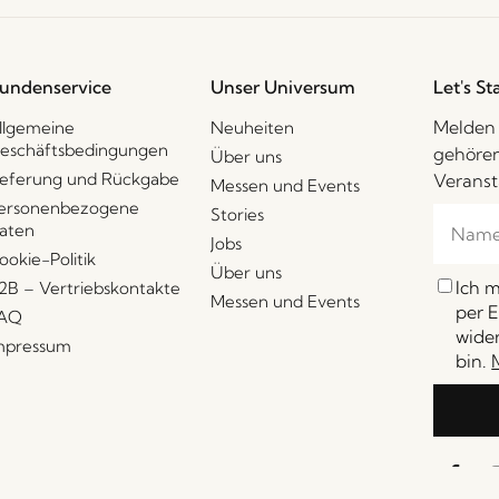
undenservice
Unser Universum
Let's St
Melden 
llgemeine
Neuheiten
eschäftsbedingungen
gehören
Über uns
ieferung und Rückgabe
Veranst
Messen und Events
ersonenbezogene
Stories
aten
Jobs
ookie-Politik
Über uns
Ich 
2B – Vertriebskontakte
Messen und Events
per E
AQ
wider
mpressum
bin.