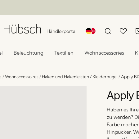
Händlerportal
l
Beleuchtung
Textilien
Wohnaccessories
K
e
/
Wohnaccessoires
/
Haken und Hakenleisten
/
Kleiderbügel
/
Apply Bü
Apply 
Haben es Ihre 
zu werden? Di
Farbe machen
Hingucker. Wa