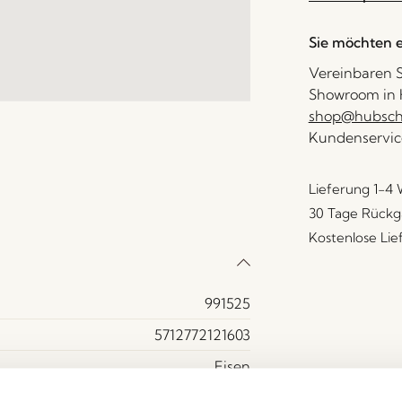
Sie möchten e
Vereinbaren S
Showroom in H
shop@hubsch-
Kundenservic
Lieferung 1-4
30 Tage Rückg
Kostenlose Li
991525
5712772121603
Eisen
Grün