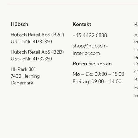
Hübsch
Kontakt
K
Hübsch Retail ApS (B2C)
+45 4422 6888
A
USt-IdNr. 41732350
G
shop@hubsch-
L
Hübsch Retail ApS (B2B)
interior.com
P
USt-IdNr. 41732350
Rufen Sie uns an
D
HI-Park 381
C
Mo – Do: 09:00 – 15:00
7400 Herning
B
Freitag: 09:00 – 14:00
Dänemark
F
I