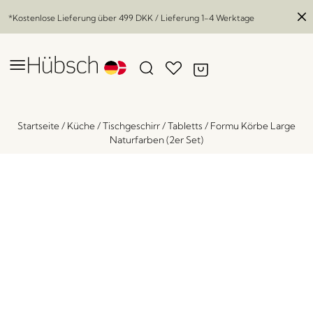
*Kostenlose Lieferung über
499 DKK
/ Lieferung 1-4 Werktage
Startseite
/
Küche
/
Tischgeschirr
/
Tabletts
/
Formu Körbe Large
Naturfarben (2er Set)