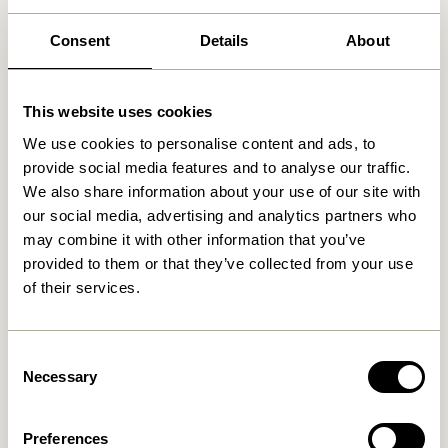
Consent
Details
About
Ähnliche Produkte
This website uses cookies
We use cookies to personalise content and ads, to
provide social media features and to analyse our traffic.
We also share information about your use of our site with
our social media, advertising and analytics partners who
may combine it with other information that you’ve
provided to them or that they’ve collected from your use
of their services.
Pine Körbe
Cheery Körbe Naturfarben
Naturfarben/ Multifarben
(2er Set)
(2er Set)
999,00
kr.
Consent
1.249,00
kr.
Necessary
Selection
In den warenkorb
In den warenkorb
Preferences