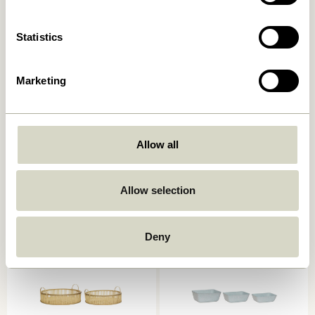
Statistics
Marketing
Laundromat Wäschekorb
Current Korb
Allow all
Square Blau/Naturfarben
Naturfarben/Schwarz
(2er Set)
669,00
kr.
619,00
kr.
Allow selection
In den warenkorb
In den warenkorb
Deny