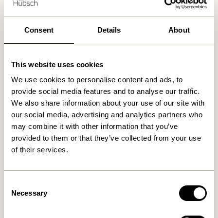
Kostenlose Lieferung über
499 DKK
*
Consent
Details
About
Ähnliche Produkte
This website uses cookies
We use cookies to personalise content and ads, to
provide social media features and to analyse our traffic.
We also share information about your use of our site with
our social media, advertising and analytics partners who
may combine it with other information that you’ve
provided to them or that they’ve collected from your use
of their services.
Consent
Kura Kleiderschrank Large
Kura Kleiderschrank Small
Naturfarben
Naturfarben
Necessary
Selection
13.149,00
kr.
6.899,00
kr.