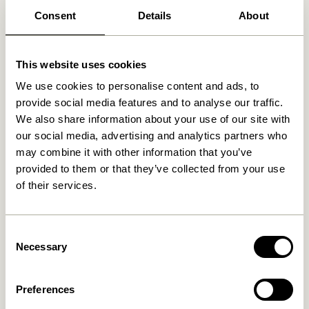
Produits similaires
Consent
Details
About
This website uses cookies
We use cookies to personalise content and ads, to
provide social media features and to analyse our traffic.
We also share information about your use of our site with
our social media, advertising and analytics partners who
may combine it with other information that you’ve
provided to them or that they’ve collected from your use
of their services.
Kura Armoire Large Naturel
Kura Armoire Small Naturel
13.149,00
kr.
6.899,00
kr.
Consent
Ajouter au panier
Ajouter au panier
Necessary
Selection
Preferences