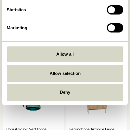
Statistics
Marketing
Nomad Pot de fleurs Large
Always Tabouret Naturel
Naturel
1.149,00
kr.
1.299,00
kr.
Allow all
Ajouter au panier
Ajouter au panier
Allow selection
Deny
Flora Arrosoir Vert foncé
Herringbone Armoire Large