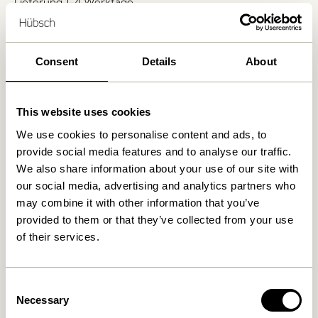
Lieferung 1-4 Werktage
30 Tage Rückgaberecht
Kostenlose Lieferung über
499 DKK
*
Consent
Details
About
Ähnliche Produkte
This website uses cookies
We use cookies to personalise content and ads, to
provide social media features and to analyse our traffic.
We also share information about your use of our site with
our social media, advertising and analytics partners who
may combine it with other information that you’ve
provided to them or that they’ve collected from your use
of their services.
Consent
Blend Kissen Dunkelblau
Blend Kissen Hellblau
Necessary
Selection