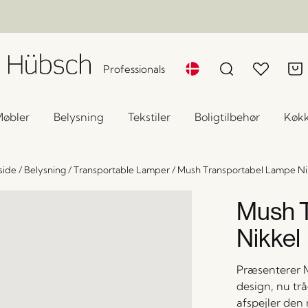
Professionals
øbler
Belysning
Tekstiler
Boligtilbehør
Køk
side
/
Belysning
/
Transportable Lamper
/
Mush Transportabel Lampe Ni
Mush T
Nikkel
Præsenterer Mu
design, nu tr
afspejler den