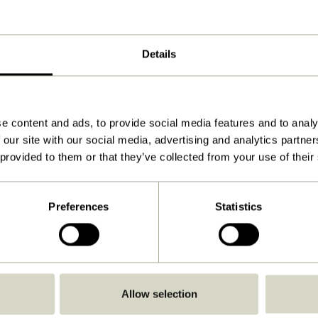
ø15xh20cm
600
Details
Ja
Download
Se vejledning
e content and ads, to provide social media features and to analy
 our site with our social media, advertising and analytics partn
1,0
 provided to them or that they’ve collected from your use of their
43,00
Ikke-udskiftelig LED
Preferences
Statistics
IP44
Intet stik
Genopladelig
Ja
Allow selection