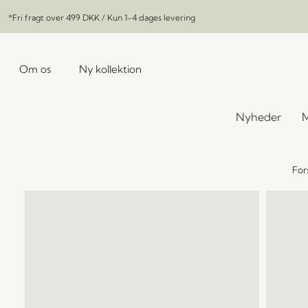
*Fri fragt over
499 DKK
/ Kun 1-4 dages levering
Om os
Ny kollektion
Nyheder
M
For