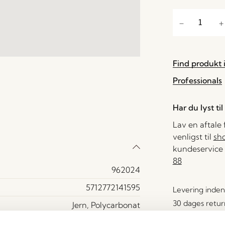
Find produkt i
Professionals
Har du lyst ti
Lav en aftale
venligst til
sh
kundeservice 
88
962024
5712772141595
Levering inden
30 dages retur
Jern, Polycarbonat
Fri fragt over
Nikkel