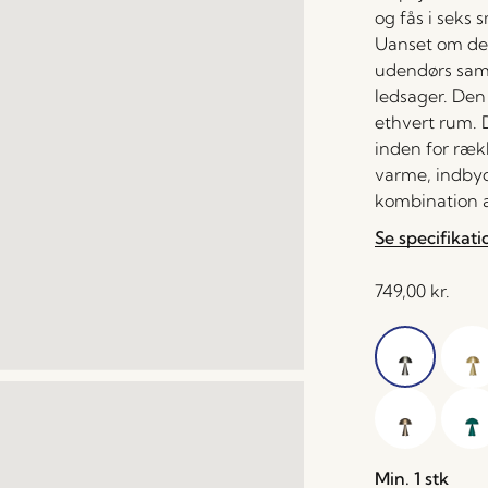
og fås i seks 
Uanset om det 
udendørs sam
ledsager. Den 
ethvert rum. D
inden for ræk
varme, indbyd
kombination a
Se specifikati
749,00
kr.
Min. 1 stk