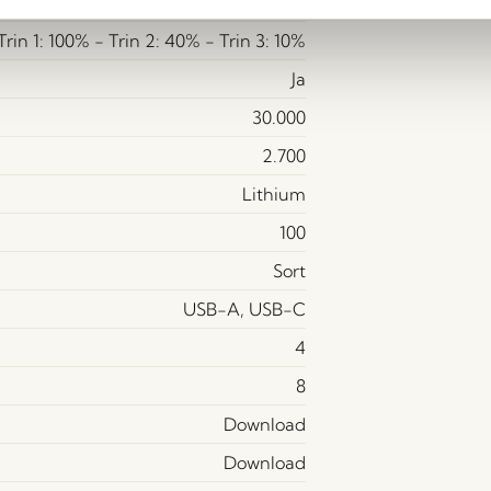
Ja (Integreret)
Trin 1: 100% - Trin 2: 40% - Trin 3: 10%
Ja
30.000
2.700
Lithium
100
Sort
USB-A, USB-C
4
8
Download
Download